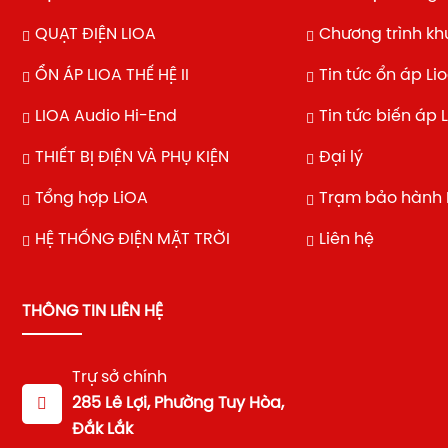
QUẠT ĐIỆN LIOA
Chương trình k
ỔN ÁP LIOA THẾ HỆ II
Tin tức ổn áp Li
LIOA Audio Hi-End
Tin tức biến áp 
THIẾT BỊ ĐIỆN VÀ PHỤ KIỆN
Đại lý
Tổng hợp LiOA
Trạm bảo hành 
HỆ THỐNG ĐIỆN MẶT TRỜI
Liên hệ
THÔNG TIN LIÊN HỆ
Trự sở chính
285 Lê Lợi, Phường Tuy Hòa,
Đắk Lắk