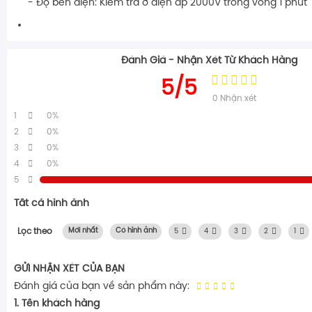
- Độ bền điện: Kiểm tra ở điện áp 2000V trong vòng 1 phút
Đánh Giá - Nhận Xét Từ Khách Hàng
5/5
0
Nhận xét
1
0%
2
0%
3
0%
4
0%
5
Tất cả hình ảnh
Lọc theo
Mới nhất
Có hình ảnh
5
4
3
2
1
GỬI NHẬN XÉT CỦA BẠN
Đánh giá của bạn về sản phẩm này:
1. Tên khách hàng