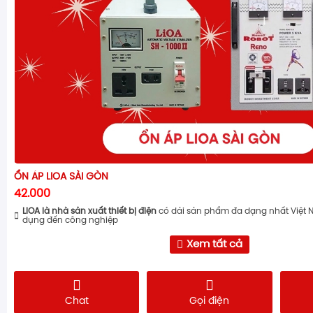
ỔN ÁP LIOA SÀI GÒN
42.000
LiOA là nhà sản xuất thiết bị điện
có dải sản phẩm đa dạng nhất Việt 
dụng đến công nghiệp
Xem tất cả
Chat
Gọi điện