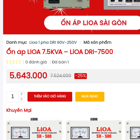
Danh mục
Lioa 1 pha DRI 90V-250V
Mã sản phẩm
Ổn áp LIOA 7.5KVA – LiOA DRI-7500
0
đánh giá
Đã bán
1
5.643.000
7.524.000
-25%
THÊM VÀO GIỎ HÀNG
MUA NGAY
Khuyến Mại