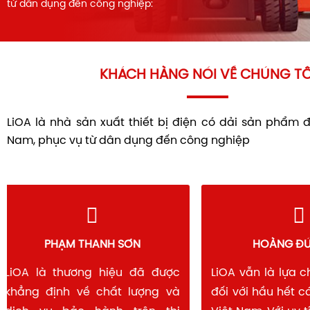
từ dân dụng đến công nghiệp:
KHÁCH HÀNG NÓI VỀ CHÚNG TÔ
LiOA là nhà sản xuất thiết bị điện có dải sản phẩm 
Nam, phục vụ từ dân dụng đến công nghiệp
PHẠM THANH SƠN
HOÀNG 
LiOA là thương hiệu đã được
LiOA vẫn là lự
khẳng định về chất lượng và
đối với hầu hết