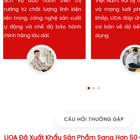
dịch vụ bảo hành trên thị
Việt Nam. Với u
trường từ chất lượng linh kiện
và mạng lưới 
bên trong, công nghệ sản xuất
khắp, LiOA đáp
tự động và chế độ bảo hành
cơ bản về độ b
chính hãng lâu dài.
dụng.
CÂU HỎI THƯỜNG GẶP
LiOA Đã Xuất Khẩu Sản Phẩm Sang Hơn 50 