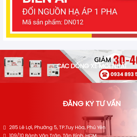
CÁC DÒNG XE MỚI NHẤT
ĐĂNG KÝ TƯ VẤN
285 Lê Lợi, Phường 5, TP.Tuy Hòa, Phú Yên
109/10 Bành Văn Trân, Tân Bình, HCM