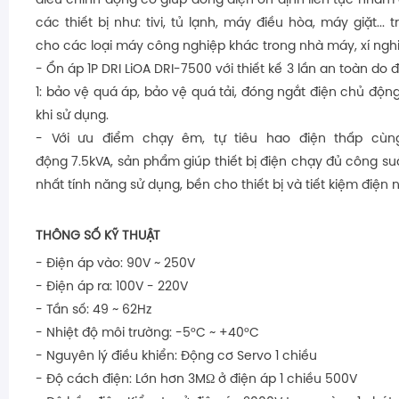
điều chỉnh động cơ giúp dòng điện ổn định liên tục nhằm
các thiết bị như: tivi, tủ lạnh, máy điều hòa, máy giặt...
cho các loại máy công nghiệp khác trong nhà máy, xí ngh
- Ổn áp 1P DRI LiOA DRI-7500 với thiết kế 3 lần an toàn do
1: bảo vệ quá áp, bảo vệ quá tải, đóng ngắt điện chủ độ
khi sử dụng.
- Với ưu điểm chạy êm, tự tiêu hao điện thấp cùn
động 7.5kVA, sản phẩm giúp thiết bị điện chạy đủ công su
nhất tính năng sử dụng, bền cho thiết bị và tiết kiệm điện 
THÔNG SỐ KỸ THUẬT
- Điện áp vào: 90V ~ 250V
- Điện áp ra: 100V - 220V
- Tần số: 49 ~ 62Hz
- Nhiệt độ môi trường: -5°C ~ +40°C
- Nguyên lý điều khiển: Động cơ Servo 1 chiều
- Độ cách điện: Lớn hơn 3MΩ ở điện áp 1 chiều 500V