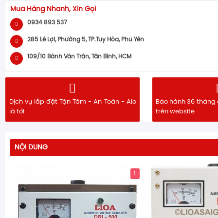
Mua Hàng Nhanh, Xin Gọi
0934 893 537
285 Lê Lợi, Phường 5, TP.Tuy Hòa, Phú Yên
109/10 Bành Văn Trân, Tân Bình, HCM
Dịch vụ lắp đặt Tận Tâm - An Toàn - Alo
Bảo hành 36 tháng 
là tới
trên website
NỘI DUNG
1