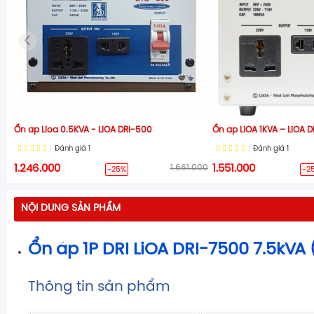
Ổn áp Lioa 0.5KVA - LiOA DRI-500
Ổn áp LIOA 1KVA – LiOA 
Đánh giá
1
Đánh giá
1
1.246.000
1.661.000
1.551.000
-25%
-2
NỘI DUNG SẢN PHẨM
Ổn áp 1P DRI LiOA DRI-7500 7.5kV
Thông tin sản phẩm