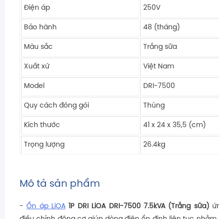
Điện áp
250V
Bảo hành
48 (tháng)
Màu sắc
Trắng sữa
Xuất xứ
Việt Nam
Model
DRI-7500
Quy cách đóng gói
Thùng
Kích thước
41 x 24 x 35,5 (cm)
Trọng lượng
26.4kg
Mô tả sản phẩm
-
Ổn áp LiOA
1P DRI LiOA DRI-7500 7.5kVA (Trắng sữa)
ứn