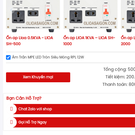
Ổn áp Lioa 0.5KVA - LiOA
Ổn áp LIOA 1KVA – LiOA SH-
Ổn áp L
SH-500
1000
2000
Âm Trần MPE LED Tròn Siêu Mỏng RPL 12W
Tổng cộng: 50
Tiết kiệm: 200
Xem Khuyến mại
Thanh toán: 80
Bạn Cần Hỗ Trợ?
Chat Zalo với shop
Gọi Hỗ Trợ Ngay