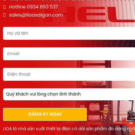
Hotline 0934 893 537
sales@lioasaigon.com
Quý khách vui lòng chọn tỉnh thành
ĐĂNG KÝ NGAY
LiOA là nhà sản xuất thiết bị điện có dải sản phẩm đa dạng nh