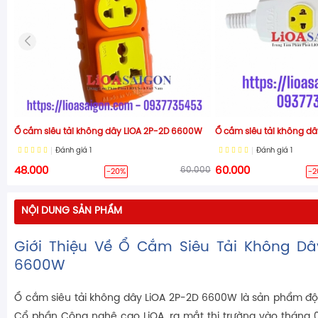
Ổ cắm siêu tải không dây LiOA 2P-2D 6600W
Ổ cắm siêu tải không d
Đánh giá
1
Đánh giá
1
48.000
60.000
60.000
-20%
-2
NỘI DUNG SẢN PHẨM
Giới Thiệu Về Ổ Cắm Siêu Tải Không Dâ
6600W
Ổ cắm siêu tải không dây LiOA 2P-2D 6600W là sản phẩm đ
Cổ phần Công nghệ cao LiOA, ra mắt thị trường vào tháng 0