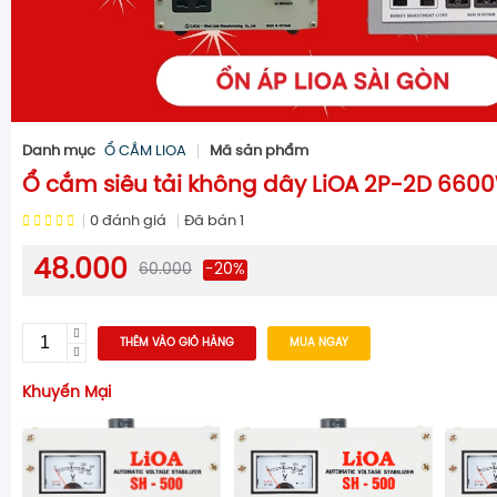
Danh mục
Ổ CẮM LIOA
Mã sản phẩm
Ổ cắm siêu tải không dây LiOA 2P-2D 660
0
đánh giá
Đã bán
1
48.000
60.000
-20%
THÊM VÀO GIỎ HÀNG
MUA NGAY
Khuyến Mại