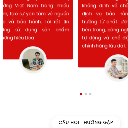
khẳng định về chất lượng và
đối với hầu hết
dịch vụ bảo hành trên thị
Việt Nam. Với u
trường từ chất lượng linh kiện
và mạng lưới 
bên trong, công nghệ sản xuất
khắp, LiOA đáp
tự động và chế độ bảo hành
cơ bản về độ b
chính hãng lâu dài.
dụng.
CÂU HỎI THƯỜNG GẶP