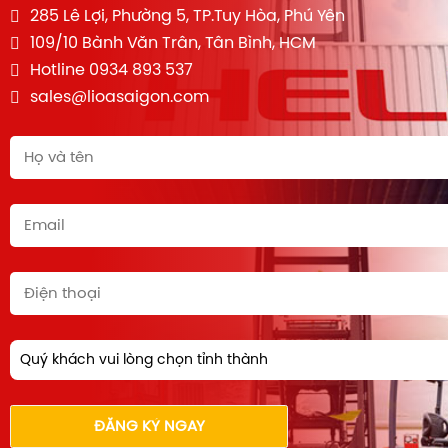
285 Lê Lợi, Phường 5, TP.Tuy Hòa, Phú Yên
109/10 Bành Văn Trân, Tân Bình, HCM
Hotline 0934 893 537
sales@lioasaigon.com
Quý khách vui lòng chọn tỉnh thành
ĐĂNG KÝ NGAY