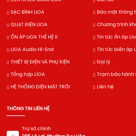
SẠC BÌNH LIOA
Bảo mật thông t
QUẠT ĐIỆN LIOA
Chương trình k
ỔN ÁP LIOA THẾ HỆ II
Tin tức ổn áp Li
LIOA Audio Hi-End
Tin tức biến áp 
THIẾT BỊ ĐIỆN VÀ PHỤ KIỆN
Đại lý
Tổng hợp LiOA
Trạm bảo hành 
HỆ THỐNG ĐIỆN MẶT TRỜI
Liên hệ
THÔNG TIN LIÊN HỆ
Trự sở chính