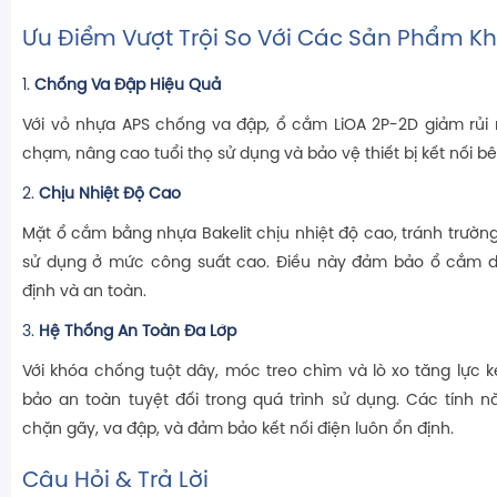
Ưu Điểm Vượt Trội So Với Các Sản Phẩm K
1.
Chống Va Đập Hiệu Quả
Với vỏ nhựa APS chống va đập, ổ cắm LiOA 2P-2D giảm rủi
chạm, nâng cao tuổi thọ sử dụng và bảo vệ thiết bị kết nối bê
2.
Chịu Nhiệt Độ Cao
Mặt ổ cắm bằng nhựa Bakelit chịu nhiệt độ cao, tránh trườn
sử dụng ở mức công suất cao. Điều này đảm bảo ổ cắm duy
định và an toàn.
3.
Hệ Thống An Toàn Đa Lớp
Với khóa chống tuột dây, móc treo chìm và lò xo tăng lực
bảo an toàn tuyệt đối trong quá trình sử dụng. Các tính 
chặn gãy, va đập, và đảm bảo kết nối điện luôn ổn định.
Câu Hỏi & Trả Lời