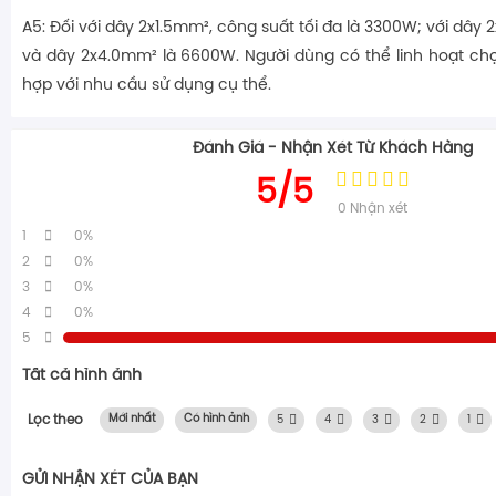
A5: Đối với dây 2x1.5mm², công suất tối đa là 3300W; với dây
và dây 2x4.0mm² là 6600W. Người dùng có thể linh hoạt ch
hợp với nhu cầu sử dụng cụ thể.
Đánh Giá - Nhận Xét Từ Khách Hàng
5/5
0
Nhận xét
1
0%
2
0%
3
0%
4
0%
5
Tất cả hình ảnh
Lọc theo
Mới nhất
Có hình ảnh
5
4
3
2
1
GỬI NHẬN XÉT CỦA BẠN