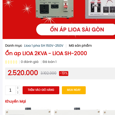
Danh mục
Lioa 1 pha SH 150V-250V
Mã sản phẩm
Ổn áp LIOA 2KVA - LiOA SH-2000
0
đánh giá
Đã bán
1
2.520.000
3.102.000
-19%
THÊM VÀO GIỎ HÀNG
MUA NGAY
Khuyến Mại