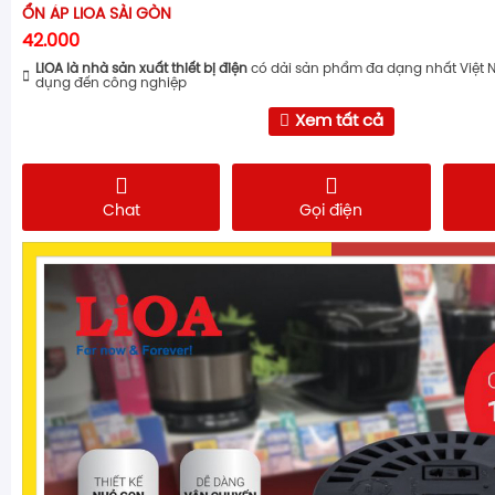
ỔN ÁP LIOA SÀI GÒN
42.000
LiOA là nhà sản xuất thiết bị điện
có dải sản phẩm đa dạng nhất Việt 
dụng đến công nghiệp
Xem tất cả
Chat
Gọi điện