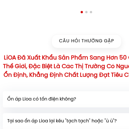
CÂU HỎI THƯỜNG GẶP
LiOA Đã Xuất Khẩu Sản Phẩm Sang Hơn 50 
Thế Giới, Đặc Biệt Là Các Thị Trường Có Ng
Ổn Định, Khẳng Định Chất Lượng Đạt Tiêu 
Ổn áp Lioa có tốn điện không?
Ổn áp có tiêu tốn một lượng điện năng nhỏ
(tổn thất 
Tại sao ổn áp Lioa lại kêu "tạch tạch" hoặc "ù ù"?
thất phụ tải) trong quá trình hoạt động. Tuy nhiên, l