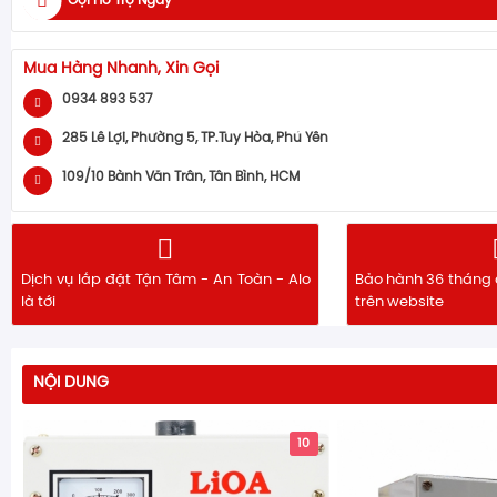
Gọi Hỗ Trợ Ngay
Mua Hàng Nhanh, Xin Gọi
0934 893 537
285 Lê Lợi, Phường 5, TP.Tuy Hòa, Phú Yên
109/10 Bành Văn Trân, Tân Bình, HCM
Dịch vụ lắp đặt Tận Tâm - An Toàn - Alo
Bảo hành 36 tháng 
là tới
trên website
NỘI DUNG
10