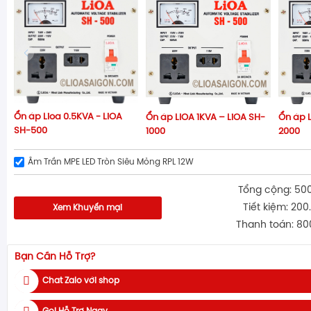
Ổn áp Lioa 0.5KVA - LiOA
Ổn áp LIOA 1KVA – LiOA SH-
Ổn áp L
SH-500
1000
2000
Âm Trần MPE LED Tròn Siêu Mỏng RPL 12W
Tổng cộng: 50
Tiết kiệm: 200
Xem Khuyến mại
Thanh toán: 80
Bạn Cần Hỗ Trợ?
Chat Zalo với shop