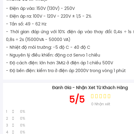
- Điện áp vào: 150V (130V) - 250V
- Điện áp ra: 100V - 120V - 220V ± 1,5 - 2%
- Tần số: 49 - 62 Hz
- Thời gian đáp ứng với 10% điện áp vào thay đổi: 0,4s ÷ 1s
0,8s ÷ 2s (15000VA - 50000 VA)
- Nhiệt độ môi trường: -5 độ C - 40 độ C
- Nguyên lý điều khiển: động cơ Servo 1 chiều
- Độ cách điện: lớn hơn 3MΩ ở điện áp 1 chiều 500V
- Độ bền điện: kiểm tra ở điện áp 2000V trong vòng 1 phút
Đánh Giá - Nhận Xét Từ Khách Hàng
5/5
0
Nhận xét
1
0%
2
0%
3
0%
4
0%