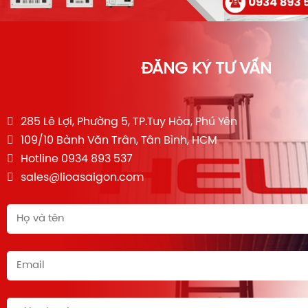
ĐĂNG KÝ TƯ VẤN
285 Lê Lợi, Phường 5, TP.Tuy Hòa, Phú Yên
109/10 Bành Văn Trân, Tân Bình, HCM
Hotline 0934 893 537
sales@lioasaigon.com