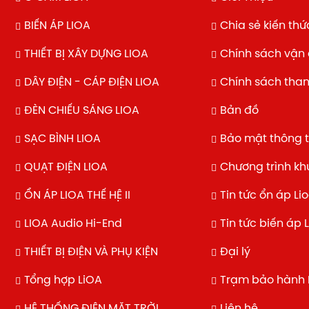
BIẾN ÁP LIOA
Chia sẻ kiến thứ
THIẾT BỊ XÂY DỰNG LIOA
Chính sách vận
DÂY ĐIỆN - CÁP ĐIỆN LIOA
Chính sách tha
ĐÈN CHIẾU SÁNG LIOA
Bản đồ
SẠC BÌNH LIOA
Bảo mật thông t
QUẠT ĐIỆN LIOA
Chương trình k
ỔN ÁP LIOA THẾ HỆ II
Tin tức ổn áp Li
LIOA Audio Hi-End
Tin tức biến áp 
THIẾT BỊ ĐIỆN VÀ PHỤ KIỆN
Đại lý
Tổng hợp LiOA
Trạm bảo hành 
HỆ THỐNG ĐIỆN MẶT TRỜI
Liên hệ