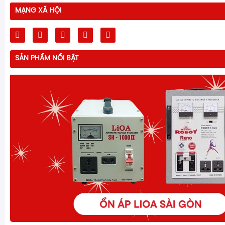
MẠNG XÃ HỘI
SẢN PHẨM NỔI BẬT