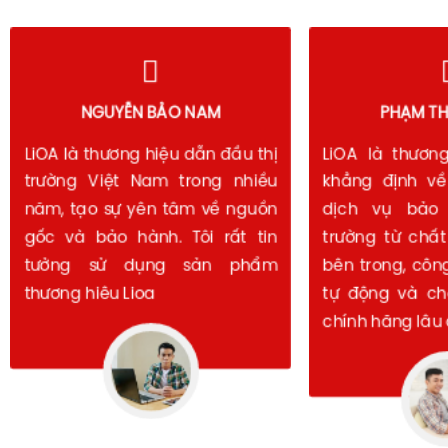
PHẠM THANH SƠN
HOÀNG 
LiOA là thương hiệu đã được
LiOA vẫn là lự
khẳng định về chất lượng và
đối với hầu hết
dịch vụ bảo hành trên thị
Việt Nam. Với u
trường từ chất lượng linh kiện
và mạng lưới 
bên trong, công nghệ sản xuất
khắp, LiOA đáp
tự động và chế độ bảo hành
cơ bản về độ b
chính hãng lâu dài.
dụng.