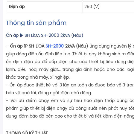
Điện áp
250 (V)
Thông tin sản phẩm
Ổn áp 1P SH LiOA SH-2000 2kVA (Nâu)
-
Ổn áp 1P SH LiOA
SH-2000
2kVA (Nâu)
ứng dụng nguyên lý 
giúp dòng điện ổn định liên tục. Thiết bị này không sinh ra đ
ổn định điện áp để cấp điện cho các thiết bị tiêu dùng điện
lạnh, điều hòa, máy giặt... trong gia đình hoặc cho các lo
khác trong nhà máy, xí nghiệp.
- Ổn áp được thiết kế với 3 lần an toàn do được bảo vệ 3 tron
bảo vệ quá tải, đóng ngắt điện chủ động.
- Với ưu điểm chạy êm và sự tiêu hao điện thấp cùng cô
phẩm giúp thiết bị điện chạy đủ công suất nên phát huy tốt
dụng, đảm bảo độ bền cao cho thiết bị và tiết kiệm điện năng
THÔNG SỐ KỸ THUẬT