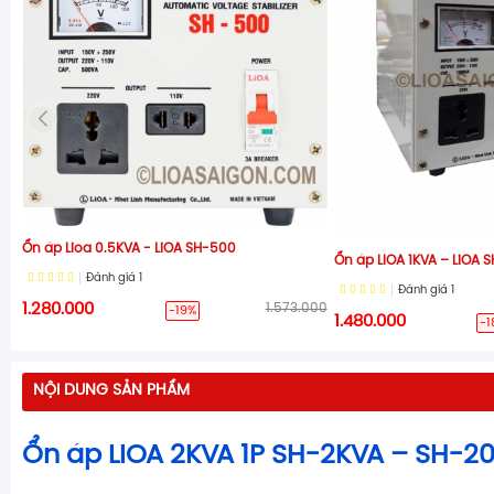
Ổn áp Lioa 0.5KVA - LiOA SH-500
Ổn áp LIOA 1KVA – LiOA 
Đánh giá
1
Đánh giá
1
1.280.000
1.573.000
-19%
1.480.000
-1
NỘI DUNG SẢN PHẨM
Ổn áp LIOA 2KVA 1P SH-2KVA – SH-2