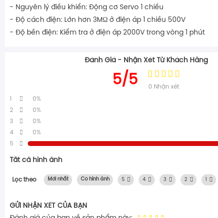
- Nguyên lý điều khiển: Động cơ Servo 1 chiều
- Độ cách điện: Lớn hơn 3MΩ ở điện áp 1 chiều 500V
- Độ bền điện: Kiểm tra ở điện áp 2000V trong vòng 1 phút
Đánh Giá - Nhận Xét Từ Khách Hàng
5/5
0
Nhận xét
1
0%
2
0%
3
0%
4
0%
5
Tất cả hình ảnh
Lọc theo
Mới nhất
Có hình ảnh
5
4
3
2
1
GỬI NHẬN XÉT CỦA BẠN