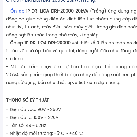
Ổn áp 1P DRI LiOA DRI-20000 20kVA (Trắng)
-
Ổn áp
1P DRI LiOA DRI-20000 20kVA (Trắng)
ứng dụng ngu
động cơ giúp dòng điện ổn định liên tục nhằm cung cấp điệ
như: tivi, tủ lạnh, máy điều hòa, máy giặt... trong gia đình h
công nghiệp khác trong nhà máy, xí nghiệp.
-
Ổn áp 1P DRI LiOA DRI-20000
với thiết kế 3 lần an toàn do 
1: bảo vệ quá áp, bảo vệ quá tải, đóng ngắt điện chủ động, 
sử dụng.
- Với ưu điểm chạy êm, tự tiêu hao điện thấp cùng cô
20kVA, sản phẩm giúp thiết bị điện chạy đủ công suất nên phá
năng sử dụng, bền cho thiết bị và tiết kiệm điện năng.
THÔNG SỐ KỸ THUẬT
- Điện áp vào: 90V ~ 250V
- Điện áp ra: 100V - 220V
- Tần số: 49 ~ 62Hz
- Nhiệt độ môi trường: -5°C ~ +40°C