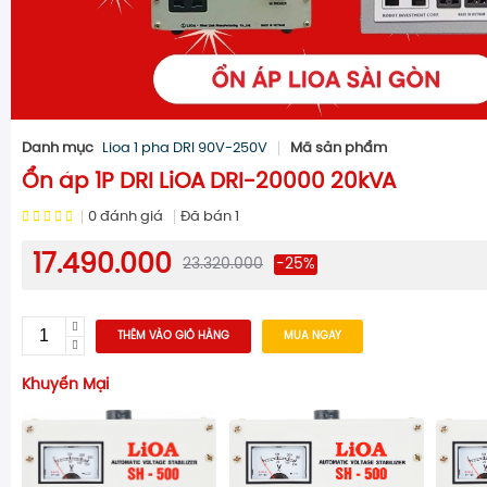
Danh mục
Lioa 1 pha DRI 90V-250V
Mã sản phẩm
Ổn áp 1P DRI LiOA DRI-20000 20kVA
0
đánh giá
Đã bán
1
17.490.000
23.320.000
-25%
THÊM VÀO GIỎ HÀNG
MUA NGAY
Khuyến Mại