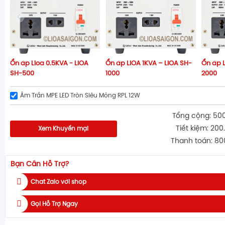
Ổn áp Lioa 0.5KVA - LiOA
Ổn áp LIOA 1KVA – LiOA SH-
Ổn áp L
SH-500
1000
2000
Âm Trần MPE LED Tròn Siêu Mỏng RPL 12W
Tổng cộng: 50
Tiết kiệm: 200
Xem Khuyến mại
Thanh toán: 80
Bạn Cần Hỗ Trợ?
Chat Zalo với shop
Gọi Hỗ Trợ Ngay