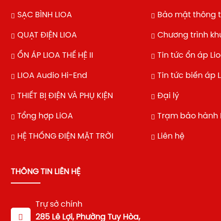
SẠC BÌNH LIOA
Bảo mật thông t
QUẠT ĐIỆN LIOA
Chương trình k
ỔN ÁP LIOA THẾ HỆ II
Tin tức ổn áp Li
LIOA Audio Hi-End
Tin tức biến áp 
THIẾT BỊ ĐIỆN VÀ PHỤ KIỆN
Đại lý
Tổng hợp LiOA
Trạm bảo hành 
HỆ THỐNG ĐIỆN MẶT TRỜI
Liên hệ
THÔNG TIN LIÊN HỆ
Trự sở chính
285 Lê Lợi, Phường Tuy Hòa,