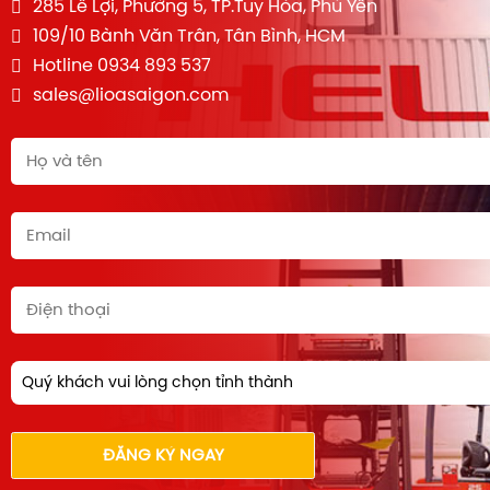
285 Lê Lợi, Phường 5, TP.Tuy Hòa, Phú Yên
109/10 Bành Văn Trân, Tân Bình, HCM
Hotline 0934 893 537
sales@lioasaigon.com
Quý khách vui lòng chọn tỉnh thành
ĐĂNG KÝ NGAY