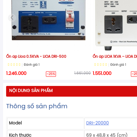
Ổn áp Lioa 0.5KVA - LiOA DRI-500
Ổn áp LIOA 1KVA – LiOA 
Đánh giá
1
Đánh giá
1
1.246.000
1.661.000
1.551.000
-25%
-2
NỘI DUNG SẢN PHẨM
Thông số sản phẩm
Model
DRI-20000
Kích thước
69 x 48,8 x 45 (cm)