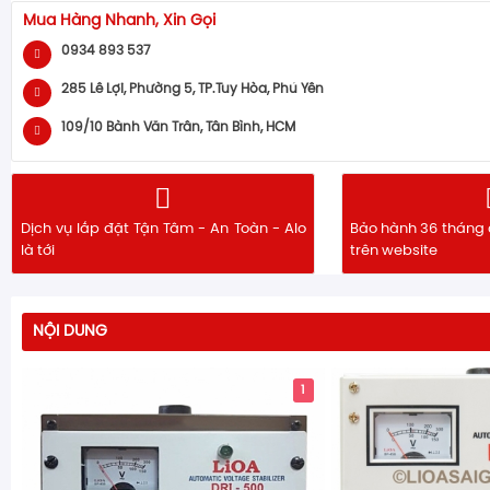
Mua Hàng Nhanh, Xin Gọi
0934 893 537
285 Lê Lợi, Phường 5, TP.Tuy Hòa, Phú Yên
109/10 Bành Văn Trân, Tân Bình, HCM
Dịch vụ lắp đặt Tận Tâm - An Toàn - Alo
Bảo hành 36 tháng 
là tới
trên website
NỘI DUNG
1