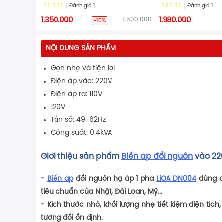
Đánh giá
1
Đánh giá
1
1.350.000
1.500.000
1.980.000
-10%
NỘI DUNG SẢN PHẨM
Gọn nhẹ và tiện lợi
Điện áp vào: 220V
Điện áp ra: 110V
120V
Tần số: 49-62Hz
Công suất: 0.4kVA
Giới thiệu sản phẩm
Biến áp đổi nguồn
vào 22
-
Biến áp
đổi nguồn hạ áp 1 pha
LiOA DN004
dùng đ
tiêu chuẩn của Nhật, Đài Loan, Mỹ...
- Kích thước nhỏ, khối lượng nhẹ tiết kiệm diện tíc
tương đối ổn định.