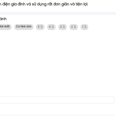
iện gia đình và sử dụng rất đơn giản và tiện lợi.
 ảnh
ới nhất
Có hình ảnh
5
4
3
2
1