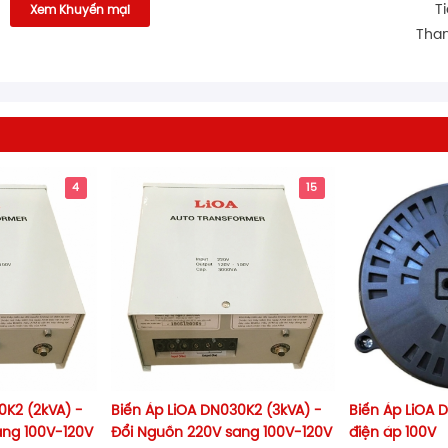
T
Xem Khuyến mại
Than
4
15
0K2 (2kVA) -
Biến Áp LiOA DN030K2 (3kVA) -
Biến Áp LiOA
ang 100V-120V
Đổi Nguồn 220V sang 100V-120V
điện áp 100V