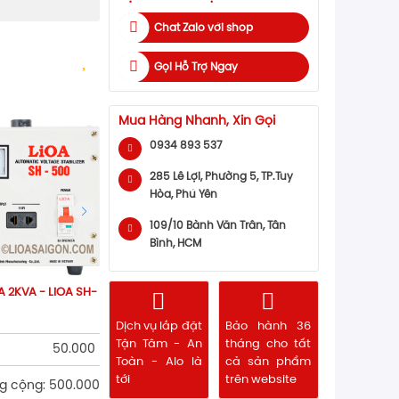
Chat Zalo với shop
Gọi Hỗ Trợ Ngay
Mua Hàng Nhanh, Xin Gọi
0934 893 537
285 Lê Lợi, Phường 5, TP.Tuy
Hòa, Phú Yên
109/10 Bành Văn Trân, Tân
Bình, HCM
A 2KVA - LiOA SH-
Dịch vụ lắp đặt
Bảo hành 36
Tận Tâm - An
tháng cho tất
50.000
Toàn - Alo là
cả sản phẩm
tới
trên website
g cộng: 500.000