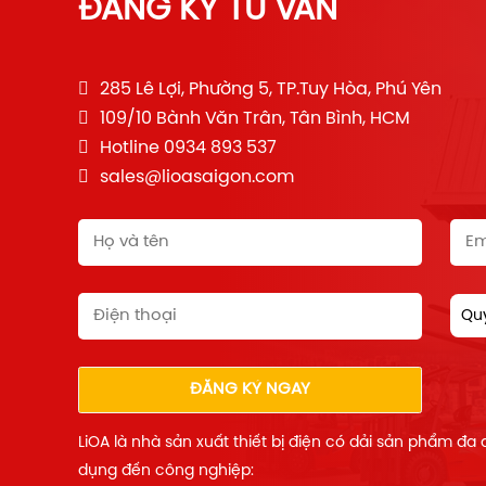
ĐĂNG KÝ TƯ VẤN
285 Lê Lợi, Phường 5, TP.Tuy Hòa, Phú Yên
109/10 Bành Văn Trân, Tân Bình, HCM
Hotline 0934 893 537
sales@lioasaigon.com
Quý
ĐĂNG KÝ NGAY
LiOA là nhà sản xuất thiết bị điện có dải sản phẩm đa
dụng đến công nghiệp: