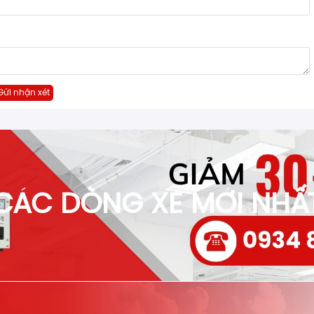
Gửi nhận xét
CÁC DÒNG XE MỚI NHẤ