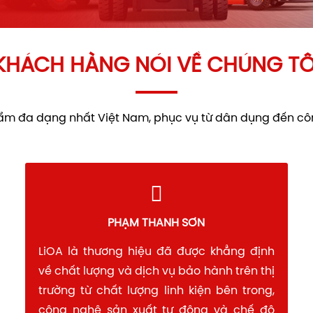
KHÁCH HÀNG NÓI VỀ CHÚNG TÔ
 phẩm đa dạng nhất Việt Nam, phục vụ từ dân dụng đến c
PHẠM THANH SƠN
LiOA là thương hiệu đã được khẳng định
Li
về chất lượng và dịch vụ bảo hành trên thị
hế
trường từ chất lượng linh kiện bên trong,
t
công nghệ sản xuất tự động và chế độ
kh