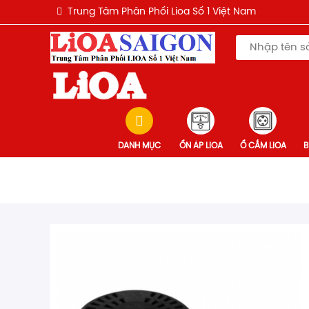
Trung Tâm Phân Phối Lioa Số 1 Việt Nam
DANH MỤC
ỔN ÁP LIOA
Ổ CẮM LIOA
B