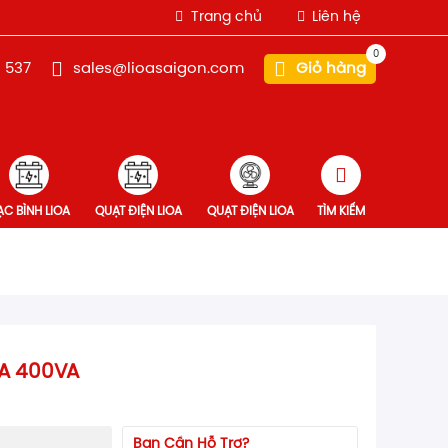
Trang chủ
Liên hệ
0
 537
sales@lioasaigon.com
Giỏ hàng
̣C BÌNH LIOA
QUẠT ĐIỆN LIOA
QUẠT ĐIỆN LIOA
TÌM KIẾM
OA 400VA
Bạn Cần Hỗ Trợ?