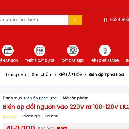
0934 893
IẾN ÁP LIOA
THIẾT BỊ XÂY DỰNG
DÂY CÁP ĐIỆN
ĐÈN CHIẾU SÁNG
SA
Trang chủ
Sản phẩm
BIẾN ÁP LIOA
Biến áp 1 pha Lioa
/
/
/
Danh mục
Biến áp 1 pha Lioa
Mã sản phẩm
Biến áp đổi nguồn vào 220V ra 100-120V LI
0
đánh giá
Đã bán
1