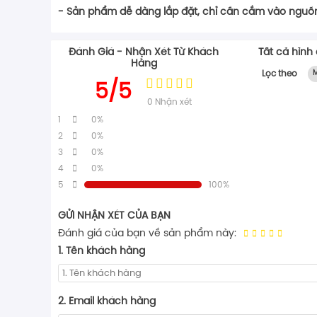
- Sản phẩm dễ dàng lắp đặt, chỉ cần cắm vào nguồn đ
Đánh Giá - Nhận Xét Từ Khách
Tất cả hình
Hàng
Lọc theo
M
5/5
0
Nhận xét
1
0%
2
0%
3
0%
4
0%
5
100%
GỬI NHẬN XÉT CỦA BẠN
Đánh giá của bạn về sản phẩm này:
1. Tên khách hàng
2. Email khách hàng