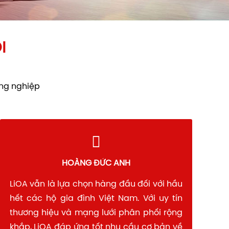
I
ông nghiệp
HOÀNG ĐỨC ANH
OA vẫn là lựa chọn hàng đầu đối với hầu
t các hộ gia đình Việt Nam. Với uy tín
hương hiệu và mạng lưới phân phối rộng
ắp, LiOA đáp ứng tốt nhu cầu cơ bản về