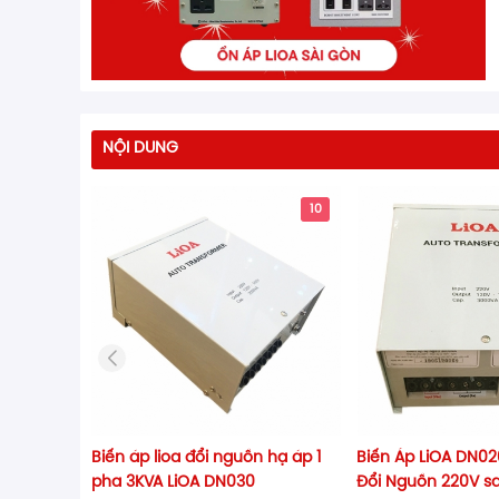
NỘI DUNG
10
Biến áp lioa đổi nguồn hạ áp 1
Biến Áp LiOA DN02
pha 3KVA LiOA DN030
Đổi Nguồn 220V s