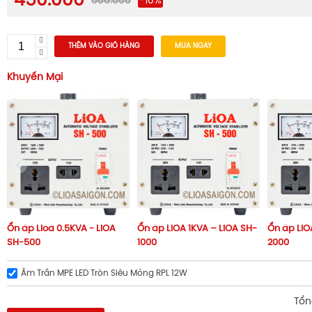
450.000
500.000
-10%
THÊM VÀO GIỎ HÀNG
MUA NGAY
Khuyến Mại
Ổn áp Lioa 0.5KVA - LiOA
Ổn áp LIOA 1KVA – LiOA SH-
Ổn áp LIO
SH-500
1000
2000
Âm Trần MPE LED Tròn Siêu Mỏng RPL 12W
Tổn