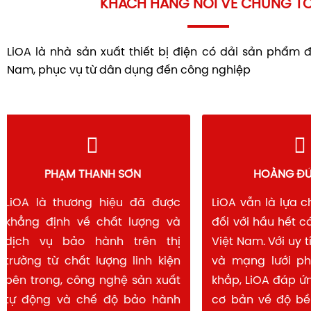
KHÁCH HÀNG NÓI VỀ CHÚNG TÔ
LiOA là nhà sản xuất thiết bị điện có dải sản phẩm 
Nam, phục vụ từ dân dụng đến công nghiệp
PHẠM THANH SƠN
HOÀNG 
LiOA là thương hiệu đã được
LiOA vẫn là lự
khẳng định về chất lượng và
đối với hầu hết
dịch vụ bảo hành trên thị
Việt Nam. Với u
trường từ chất lượng linh kiện
và mạng lưới 
bên trong, công nghệ sản xuất
khắp, LiOA đáp
tự động và chế độ bảo hành
cơ bản về độ b