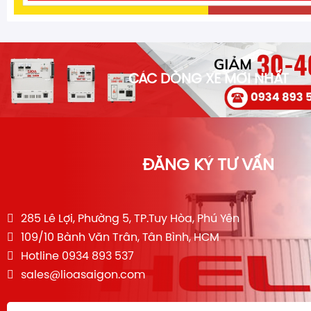
CÁC DÒNG XE MỚI NHẤT
ĐĂNG KÝ TƯ VẤN
285 Lê Lợi, Phường 5, TP.Tuy Hòa, Phú Yên
109/10 Bành Văn Trân, Tân Bình, HCM
Hotline 0934 893 537
sales@lioasaigon.com