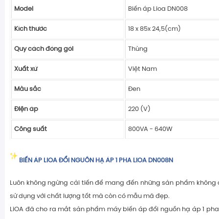
Model
Biến áp Lioa DN008
Kích thước
18 x 85x 24,5(cm)
Quy cách đóng gói
Thùng
Xuất xứ
Việt Nam
Màu sắc
Đen
Điện áp
220 (V)
Công suất
800VA - 640W
BIẾN ÁP LIOA ĐỔI NGUỒN HẠ ÁP 1 PHA LiOA DN008N
Luôn không ngừng cải tiến để mang đến những sản phẩm không 
sử dụng với chất lượng tốt mà còn có mẫu mã đẹp.
LiOA đã cho ra mắt sản phẩm máy biến áp đổi nguồn hạ áp 1 pha M