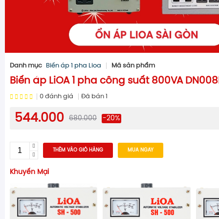
Danh mục
Biến áp 1 pha Lioa
Mã sản phẩm
Biến áp LiOA 1 pha công suất 800VA DN00
0
đánh giá
Đã bán
1
544.000
680.000
-20%
THÊM VÀO GIỎ HÀNG
MUA NGAY
Khuyến Mại