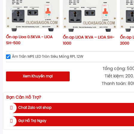
Ổn áp Lioa 0.5KVA - LiOA
Ổn áp LIOA 1KVA – LiOA SH-
Ổn áp L
SH-500
1000
2000
Âm Trần MPE LED Tròn Siêu Mỏng RPL 12W
Tổng cộng: 50
Tiết kiệm: 200
Xem Khuyến mại
Thanh toán: 80
Bạn Cần Hỗ Trợ?
Chat Zalo với shop
Gọi Hỗ Trợ Ngay