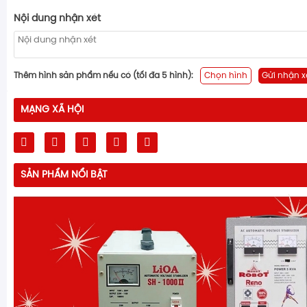
Nội dung nhận xét
Thêm hình sản phẩm nếu có (tối đa 5 hình):
Chọn hình
Gửi nhận x
MẠNG XÃ HỘI
SẢN PHẨM NỔI BẬT