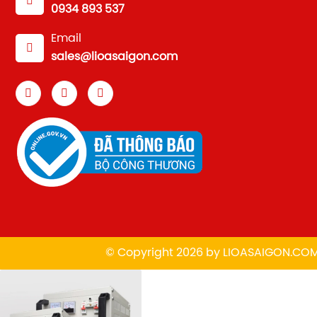
0934 893 537
Email
sales@lioasaigon.com
© Copyright 2026 by
L
IOASAIGON.CO