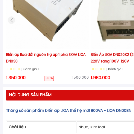
Biến áp lioa đổi nguồn hạ áp 1 pha 3KVA LiOA
Biến Áp LiOA DN020K2 (2
DN030
220V sang 100V-120V
Đánh giá
1
Đánh giá
1
1.350.000
1.500.000
1.980.000
-10%
NỘI DUNG SẢN PHẨM
Thông số sản phẩm biến áp LiOA thế hệ mới 800VA - LiOA DN008N
Chất liệu
Nhựa, kim loại