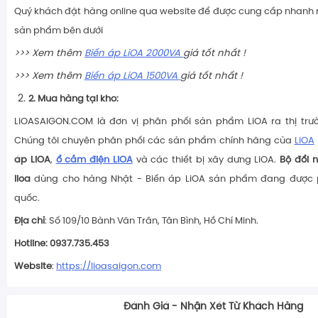
Quý khách đặt hàng online qua website để được cung cấp nhanh 
sản phẩm bên dưới
>>> Xem thêm
Biến áp LiOA 2000VA
giá tốt nhất !
>>> Xem thêm
Biến áp LiOA 1500VA
giá tốt nhất !
2. Mua hàng tại kho:
LiOASAIGON.COM là đơn vị phân phối sản phẩm LiOA ra thị tr
Chúng tôi chuyên phân phối các sản phẩm chính hãng của
LiOA
áp LiOA
,
ổ cắm điện LiOA
và các thiết bị xây dưng LiOA.
Bộ đổi 
lioa
dùng cho hàng Nhật - Biến áp LiOA sản phẩm đang được p
quốc.
Địa chỉ
: Số 109/10 Bành Văn Trân, Tân Bình, Hồ Chí Minh.
Hotline: 0937.735.453
Website
:
https://lioasaigon.com
Đánh Giá - Nhận Xét Từ Khách Hàng