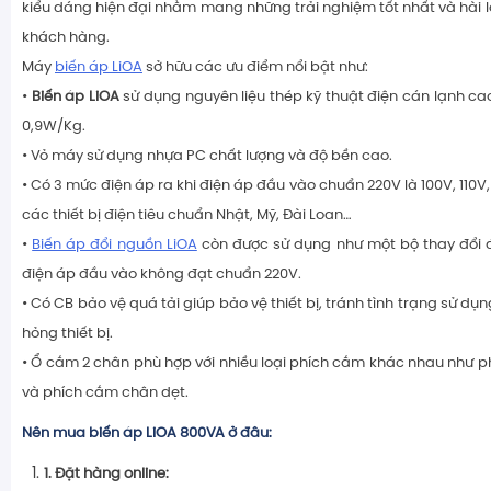
kiểu dáng hiện đại nhằm mang những trải nghiệm tốt nhất và hài l
khách hàng.
Máy
biến áp LiOA
sở hữu các ưu điểm nổi bật như:
•
Biến áp LiOA
sử dụng nguyên liệu thép kỹ thuật điện cán lạnh ca
0,9W/Kg.
• Vỏ máy sử dụng nhựa PC chất lượng và độ bền cao.
• Có 3 mức điện áp ra khi điện áp đầu vào chuẩn 220V là 100V, 110V
các thiết bị điện tiêu chuẩn Nhật, Mỹ, Đài Loan…
•
Biến áp đổi nguồn LiOA
còn được sử dụng như một bộ thay đổi đ
điện áp đầu vào không đạt chuẩn 220V.
• Có CB bảo vệ quá tải giúp bảo vệ thiết bị, tránh tình trạng sử dụ
hỏng thiết bị.
• Ổ cắm 2 chân phù hợp với nhiều loại phích cắm khác nhau như p
và phích cắm chân dẹt.
Nên mua biến áp LiOA 800VA ở đâu:
1. Đặt hàng online: