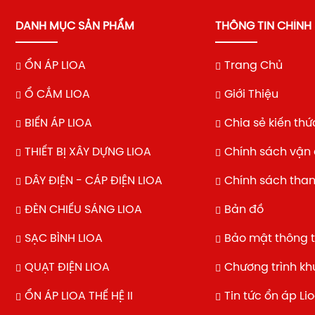
DANH MỤC SẢN PHẨM
THÔNG TIN CHÍNH
ỔN ÁP LIOA
Trang Chủ
Ổ CẮM LIOA
Giới Thiệu
BIẾN ÁP LIOA
Chia sẻ kiến thứ
THIẾT BỊ XÂY DỰNG LIOA
Chính sách vận
DÂY ĐIỆN - CÁP ĐIỆN LIOA
Chính sách tha
ĐÈN CHIẾU SÁNG LIOA
Bản đồ
SẠC BÌNH LIOA
Bảo mật thông t
QUẠT ĐIỆN LIOA
Chương trình k
ỔN ÁP LIOA THẾ HỆ II
Tin tức ổn áp Li