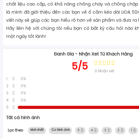
chất liệu cao cấp, có khả năng chống cháy và chống chập 
là mình đã giới thiệu đến các bạn về ổ cắm kéo dài LIOA 50
viết này sẽ giúp các bạn hiểu rõ hơn về sản phẩm và đưa ra
Hãy liên hệ với chúng tôi nếu bạn có bất kỳ câu hỏi nào 
một ngày tốt lành!
Đánh Giá - Nhận Xét Từ Khách Hàng
5/5
0
Nhận xét
1
0%
2
0%
3
0%
4
0%
5
Tất cả hình ảnh
Lọc theo
Mới nhất
Có hình ảnh
5
4
3
2
1