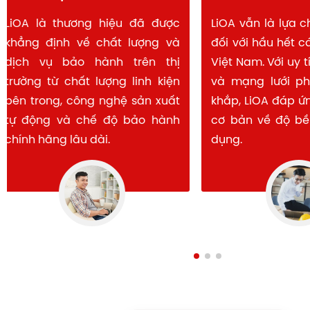
LiOA là thương hiệu đã được
LiOA vẫn là lự
khẳng định về chất lượng và
đối với hầu hết
dịch vụ bảo hành trên thị
Việt Nam. Với u
trường từ chất lượng linh kiện
và mạng lưới 
bên trong, công nghệ sản xuất
khắp, LiOA đáp
tự động và chế độ bảo hành
cơ bản về độ b
chính hãng lâu dài.
dụng.