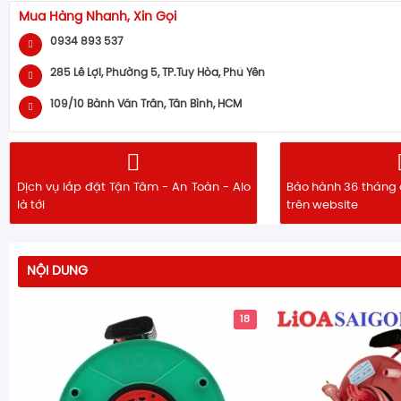
Mua Hàng Nhanh, Xin Gọi
0934 893 537
285 Lê Lợi, Phường 5, TP.Tuy Hòa, Phú Yên
109/10 Bành Văn Trân, Tân Bình, HCM
Dịch vụ lắp đặt Tận Tâm - An Toàn - Alo
Bảo hành 36 tháng 
là tới
trên website
NỘI DUNG
18