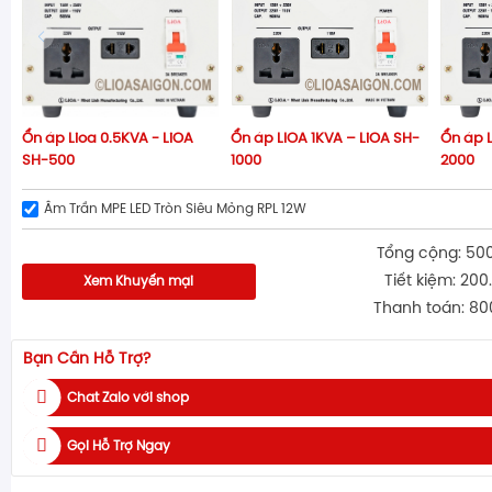
Ổn áp Lioa 0.5KVA - LiOA
Ổn áp LIOA 1KVA – LiOA SH-
Ổn áp L
SH-500
1000
2000
Âm Trần MPE LED Tròn Siêu Mỏng RPL 12W
Tổng cộng: 50
Tiết kiệm: 200
Xem Khuyến mại
Thanh toán: 80
Bạn Cần Hỗ Trợ?
Chat Zalo với shop
Gọi Hỗ Trợ Ngay