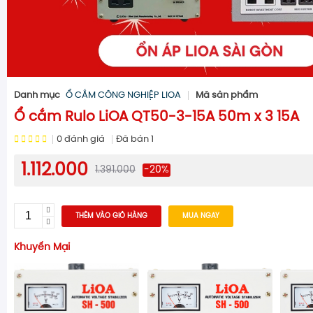
Danh mục
Ổ CẮM CÔNG NGHIỆP LIOA
Mã sản phẩm
Ổ cắm Rulo LiOA QT50-3-15A 50m x 3 15A
0
đánh giá
Đã bán
1
1.112.000
1.391.000
-20%
THÊM VÀO GIỎ HÀNG
MUA NGAY
Khuyến Mại