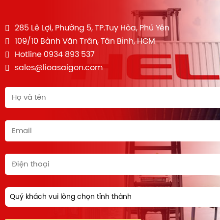
285 Lê Lợi, Phường 5, TP.Tuy Hòa, Phú Yên
109/10 Bành Văn Trân, Tân Bình, HCM
Hotline 0934 893 537
sales@lioasaigon.com
Quý khách vui lòng chọn tỉnh thành