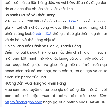
toàn luôn là ưu tiên hàng đầu, và với LIOA, điều này được đ
đa qua các tiêu chuẩn sản xuất khắt khe.
So Sánh Giá Cả và Chất Lượng
Với mức giá 1.200.000đ, ổ cắm kéo dài
LIOA
50m kiểu Rulo là 
giá, khi xét đến chất lượng và các tiện ích mà nó mang lại. 
phẩm cùng loại,
ổ cắm LIOA
không chỉ có giá thành cạnh tra
về độ bền và khả năng chịu tải.
Chính Sách Bảo Hành Và Dịch Vụ Khách Hàng
Điểm nổi bật không thể không nhắc đến chính là chính sách
một cam kết mạnh mẽ về chất lượng và sự tin cậy của sản
còn được hưởng dịch vụ giao hàng miễn phí trên toàn quố
chính sách đổi trả linh hoạt, đem đến sự thuận tiện và an tâ
chọn sản phẩm của Lioa.
Hướng Dẫn Mua Hàng và Nhận Hàng
Mua sắm trực tuyến chưa bao giờ dễ dàng đến thế. Chỉ với v
bạn có thể đặt mua ổ cắm kéo dài LIOA 50m 
https://lioasaigon.com
hoặc gọi qua hotline của LiOASAIGO