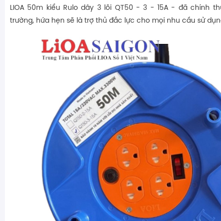
LIOA 50m kiểu Rulo dây 3 lõi QT50 - 3 - 15A - đã chính th
trường, hứa hẹn sẽ là trợ thủ đắc lực cho mọi nhu cầu sử dụn