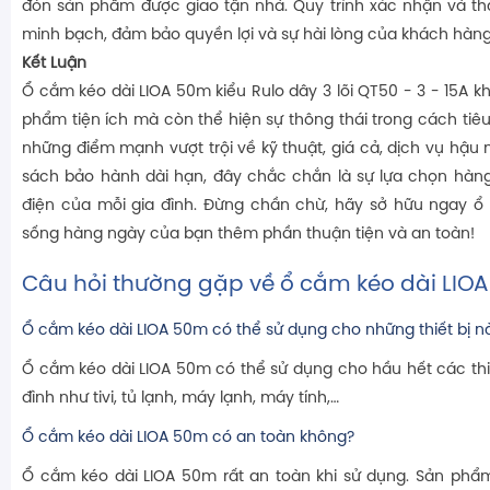
đón sản phẩm được giao tận nhà. Quy trình xác nhận và th
minh bạch, đảm bảo quyền lợi và sự hài lòng của khách hàn
Kết Luận
Ổ cắm kéo dài LIOA 50m kiểu Rulo dây 3 lõi QT50 - 3 - 15A k
phẩm tiện ích mà còn thể hiện sự thông thái trong cách tiê
những điểm mạnh vượt trội về kỹ thuật, giá cả, dịch vụ hậu 
sách bảo hành dài hạn, đây chắc chắn là sự lựa chọn hàn
điện của mỗi gia đình. Đừng chần chừ, hãy sở hữu ngay ổ
sống hàng ngày của bạn thêm phần thuận tiện và an toàn!
Câu hỏi thường gặp về ổ cắm kéo dài LIO
Ổ cắm kéo dài LIOA 50m có thể sử dụng cho những thiết bị n
Ổ cắm kéo dài LIOA 50m có thể sử dụng cho hầu hết các thiế
đình như tivi, tủ lạnh, máy lạnh, máy tính,…
Ổ cắm kéo dài LIOA 50m có an toàn không?
Ổ cắm kéo dài LIOA 50m rất an toàn khi sử dụng. Sản phẩ