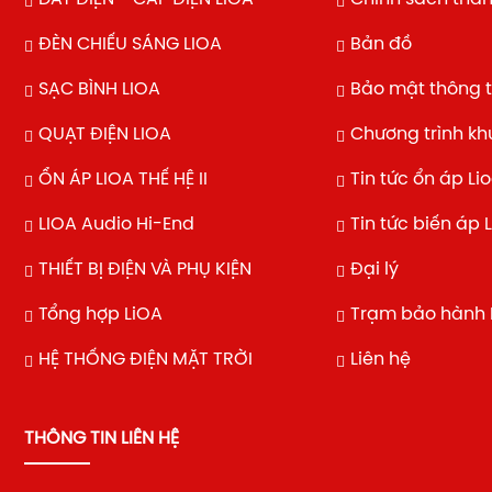
ĐÈN CHIẾU SÁNG LIOA
Bản đồ
SẠC BÌNH LIOA
Bảo mật thông t
QUẠT ĐIỆN LIOA
Chương trình k
ỔN ÁP LIOA THẾ HỆ II
Tin tức ổn áp Li
LIOA Audio Hi-End
Tin tức biến áp 
THIẾT BỊ ĐIỆN VÀ PHỤ KIỆN
Đại lý
Tổng hợp LiOA
Trạm bảo hành 
HỆ THỐNG ĐIỆN MẶT TRỜI
Liên hệ
THÔNG TIN LIÊN HỆ