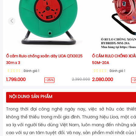
Ổ cắm Rulo chống xoắn dây LiOA QTX3025
Ổ CẮM RULO CHỐNG XOẮN
30m x 3
50M-20A
Đánh giá
1
Đánh giá
1
1.799.000
2.390.000
2.080.000
-25%
-
NỘI DUNG SẢN PHẨM
Trong thời đại công nghệ ngày nay, việc sở hữu các thiết 
không thể thiếu trong mỗi gia đình. Thương hiệu Lioa, một c
xa lạ với người tiêu dùng Việt Nam, luôn mang đến những s
cao với sự an tâm tuyệt đối. Và nay, sản phẩm mới nhất của