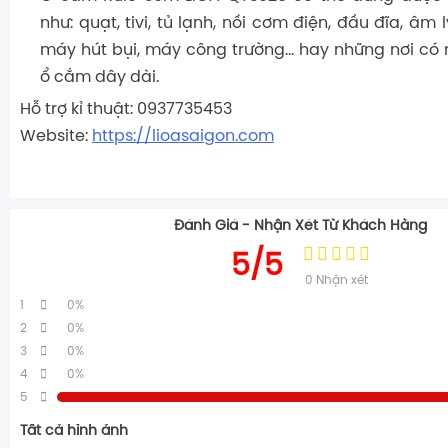
như: quạt, tivi, tủ lạnh, nồi cơm điện, đầu đĩa, âm l
máy hút bụi, máy công trường… hay những nơi có
ổ cắm dây dài.
Hỗ trợ kỉ thuật: 0937735453
Website:
https://lioasaigon.com
Đánh Giá - Nhận Xét Từ Khách Hàng
5/5
0
Nhận xét
1
0%
2
0%
3
0%
4
0%
5
Tất cả hình ảnh