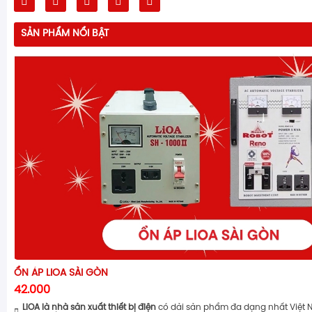
SẢN PHẨM NỔI BẬT
ỔN ÁP LIOA SÀI GÒN
42.000
LiOA là nhà sản xuất thiết bị điện
có dải sản phẩm đa dạng nhất Việt 