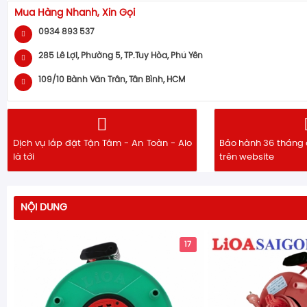
Mua Hàng Nhanh, Xin Gọi
0934 893 537
285 Lê Lợi, Phường 5, TP.Tuy Hòa, Phú Yên
109/10 Bành Văn Trân, Tân Bình, HCM
Dịch vụ lắp đặt Tận Tâm - An Toàn - Alo
Bảo hành 36 tháng 
là tới
trên website
NỘI DUNG
17