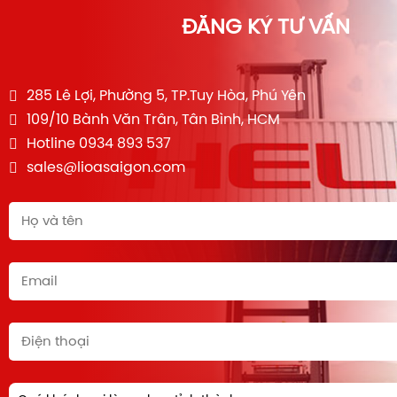
ĐĂNG KÝ TƯ VẤN
285 Lê Lợi, Phường 5, TP.Tuy Hòa, Phú Yên
109/10 Bành Văn Trân, Tân Bình, HCM
Hotline 0934 893 537
sales@lioasaigon.com