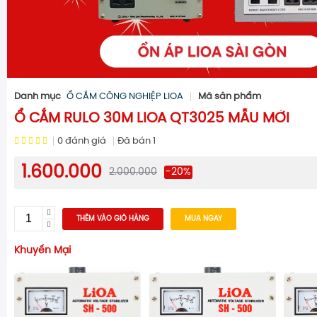
Danh mục
Ổ CẮM CÔNG NGHIỆP LIOA
Mã sản phẩm
Ổ CẮM RULO 30M LIOA QT3025 MẪU MỚI
0
đánh giá
Đã bán
1
1.600.000
2.000.000
-20%
THÊM VÀO GIỎ HÀNG
MUA NGAY
Khuyến Mại