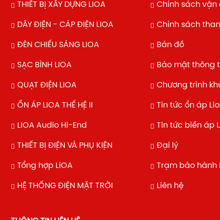
THIẾT BỊ XÂY DỰNG LIOA
Chính sách vận
DÂY ĐIỆN - CÁP ĐIỆN LIOA
Chính sách tha
ĐÈN CHIẾU SÁNG LIOA
Bản đồ
SẠC BÌNH LIOA
Bảo mật thông t
QUẠT ĐIỆN LIOA
Chương trình k
ỔN ÁP LIOA THẾ HỆ II
Tin tức ổn áp Li
LIOA Audio Hi-End
Tin tức biến áp 
THIẾT BỊ ĐIỆN VÀ PHỤ KIỆN
Đại lý
Tổng hợp LiOA
Trạm bảo hành 
HỆ THỐNG ĐIỆN MẶT TRỜI
Liên hệ