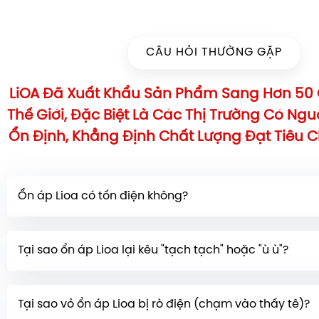
CÂU HỎI THƯỜNG GẶP
LiOA Đã Xuất Khẩu Sản Phẩm Sang Hơn 50 
Thế Giới, Đặc Biệt Là Các Thị Trường Có Ng
Ổn Định, Khẳng Định Chất Lượng Đạt Tiêu 
Ổn áp Lioa có tốn điện không?
Ổn áp có tiêu tốn một lượng điện năng nhỏ
(tổn thất 
Tại sao ổn áp Lioa lại kêu "tạch tạch" hoặc "ù ù"?
thất phụ tải) trong quá trình hoạt động. Tuy nhiên, l
không đáng kể so với lợi ích bảo vệ và kéo dài tuổi t
* Kêu "tạch tạch":
Thường là do chổi than của ổn áp
mà nó mang lại.
Tại sao vỏ ổn áp Lioa bị rò điện (chạm vào thấy tê)?
áp khi điện lưới thay đổi. * Kêu "ù ù": Có thể do các t
Ví dụ: ổn áp 1 pha 5KVA - 7,5KVA tiêu tốn khoảng 4-5 