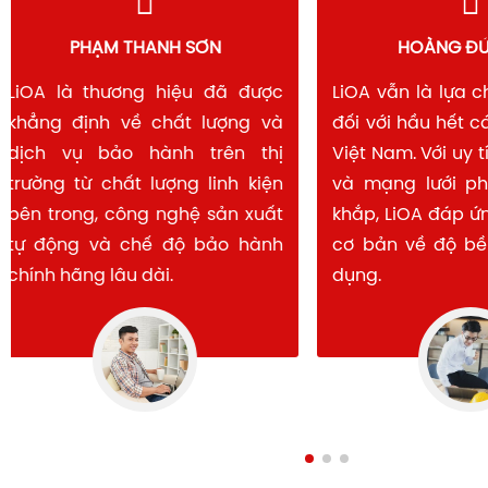
PHẠM THANH SƠN
HOÀNG 
LiOA là thương hiệu đã được
LiOA vẫn là lự
khẳng định về chất lượng và
đối với hầu hết
dịch vụ bảo hành trên thị
Việt Nam. Với u
trường từ chất lượng linh kiện
và mạng lưới 
bên trong, công nghệ sản xuất
khắp, LiOA đáp
tự động và chế độ bảo hành
cơ bản về độ b
chính hãng lâu dài.
dụng.