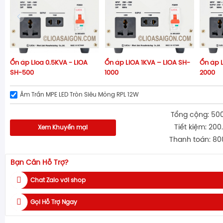
Ổn áp Lioa 0.5KVA - LiOA
Ổn áp LIOA 1KVA – LiOA SH-
Ổn áp L
SH-500
1000
2000
Âm Trần MPE LED Tròn Siêu Mỏng RPL 12W
Tổng cộng: 50
Tiết kiệm: 200
Xem Khuyến mại
Thanh toán: 80
Bạn Cần Hỗ Trợ?
Chat Zalo với shop
Gọi Hỗ Trợ Ngay