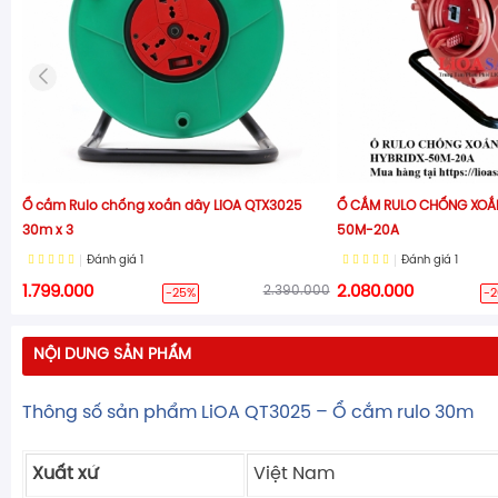
Ổ cắm Rulo chống xoắn dây LiOA QTX3025
Ổ CẮM RULO CHỐNG XOẮN
30m x 3
50M-20A
Đánh giá
1
Đánh giá
1
1.799.000
2.390.000
2.080.000
-25%
-
NỘI DUNG SẢN PHẨM
Thông số sản phẩm LiOA QT3025 – Ổ cắm rulo 30m
Xuất xứ
Việt Nam