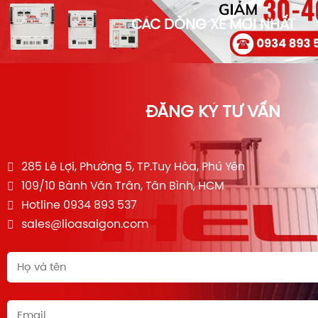
CÁC DÒNG XE MỚI NHẤT
ĐĂNG KÝ TƯ VẤN
285 Lê Lợi, Phường 5, TP.Tuy Hòa, Phú Yên
109/10 Bành Văn Trân, Tân Bình, HCM
Hotline 0934 893 537
sales@lioasaigon.com