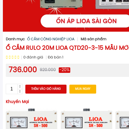
Danh mục
Ổ CẮM CÔNG NGHIỆP LIOA
Mã sản phẩm
Ổ CẮM RULO 20M LIOA QTD20-3-15 MẪU MỚ
0
đánh giá
Đã bán
1
736.000
920.000
-20%
THÊM VÀO GIỎ HÀNG
MUA NGAY
Khuyến Mại