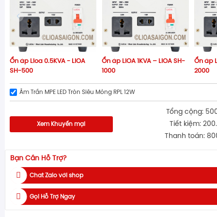
Ổn áp Lioa 0.5KVA - LiOA
Ổn áp LIOA 1KVA – LiOA SH-
Ổn áp L
SH-500
1000
2000
Âm Trần MPE LED Tròn Siêu Mỏng RPL 12W
Tổng cộng: 50
Tiết kiệm: 200
Xem Khuyến mại
Thanh toán: 80
Bạn Cần Hỗ Trợ?
Chat Zalo với shop
Gọi Hỗ Trợ Ngay