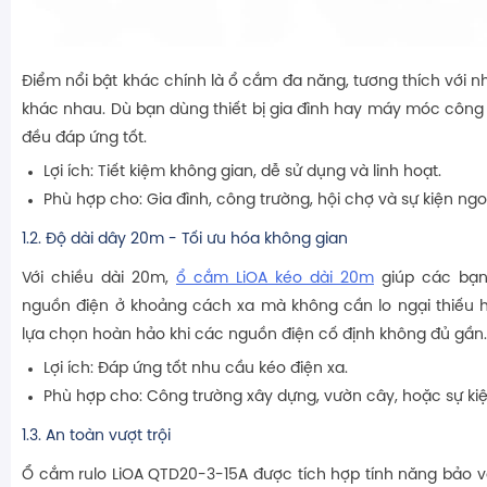
Điểm nổi bật khác chính là ổ cắm đa năng, tương thích với n
khác nhau. Dù bạn dùng thiết bị gia đình hay máy móc công
đều đáp ứng tốt.
Lợi ích: Tiết kiệm không gian, dễ sử dụng và linh hoạt.
Phù hợp cho: Gia đình, công trường, hội chợ và sự kiện ngoà
1.2. Độ dài dây 20m - Tối ưu hóa không gian
Với chiều dài 20m,
ổ cắm LiOA kéo dài 20m
giúp các bạn 
nguồn điện ở khoảng cách xa mà không cần lo ngại thiếu h
lựa chọn hoàn hảo khi các nguồn điện cố định không đủ gần.
Lợi ích: Đáp ứng tốt nhu cầu kéo điện xa.
Phù hợp cho: Công trường xây dựng, vườn cây, hoặc sự kiện
1.3. An toàn vượt trội
Ổ cắm rulo LiOA QTD20-3-15A được tích hợp tính năng bảo v