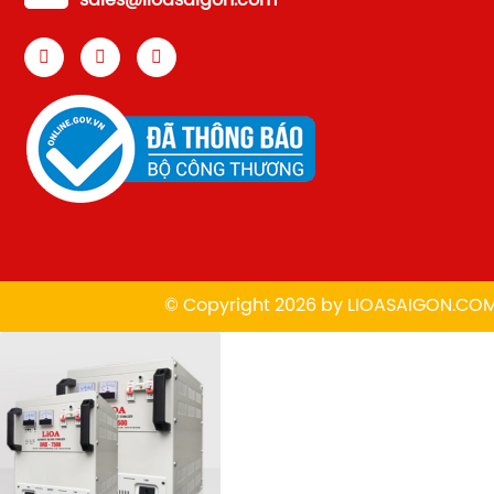
sales@lioasaigon.com
© Copyright 2026 by
L
IOASAIGON.CO