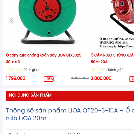
Ổ cắm Rulo chống xoắn dây LiOA QTX3025
Ổ CẮM RULO CHỐNG XOẮN
30m x 3
50M-20A
Đánh giá
1
Đánh giá
1
1.799.000
2.390.000
2.080.000
-25%
-
NỘI DUNG SẢN PHẨM
Thông số sản phẩm LiOA QT20-3-15A – Ổ
rulo LiOA 20m