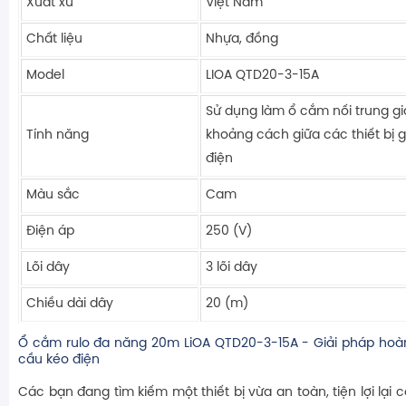
Xuất xứ
Việt Nam
Chất liệu
Nhựa, đồng
Model
LIOA QTD20-3-15A
Sử dụng làm ổ cắm nối trung gi
Tính năng
khoảng cách giữa các thiết bị 
điện
Màu sắc
Cam
Điện áp
250 (V)
Lõi dây
3 lõi dây
Chiều dài dây
20 (m)
Ổ cắm rulo đa năng 20m LiOA QTD20-3-15A - Giải pháp hoà
cầu kéo điện
Các bạn đang tìm kiếm một thiết bị vừa an toàn, tiện lợi lại 