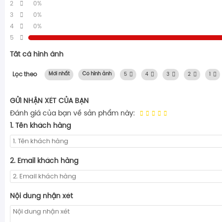
2
0%
3
0%
4
0%
5
Tất cả hình ảnh
Lọc theo
Mới nhất
Có hình ảnh
5
4
3
2
1
GỬI NHẬN XÉT CỦA BẠN
Đánh giá của bạn về sản phẩm này:
1. Tên khách hàng
2. Email khách hàng
Nội dung nhận xét