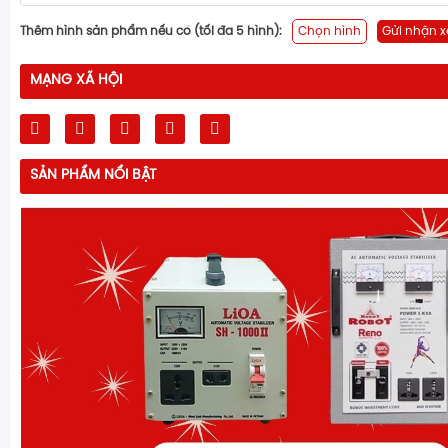
Thêm hình sản phẩm nếu có (tối đa 5 hình):
Chọn hình
Gửi nhận x
MẠNG XÃ HỘI
SẢN PHẨM NỔI BẬT