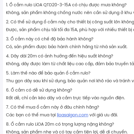
1. Ổ cắm rulo LiOA QTD20-3-15A có chịu được mưa không?
Không, sản phẩm không chống nước nên cần sử dụng ở khu v
2. Có thể sử dụng ổ cắm này cho thiết bị công suất lớn khôn
Được, sản phẩm chịu tải tối đa 15A, phù hợp với nhiều thiết bị 
3. Ổ cắm này có chế độ bảo hành không?
Có, sản phẩm được bảo hành chính hãng từ nhà sản xuất.
4. Dây dài 20m có ảnh hưởng đến hiệu suất không?
Không, dây được làm từ chất liệu cao cấp, đảm bảo truyền tải
5. Làm thế nào để bảo quản ổ cắm rulo?
Thu gọn dây sau khi sử dụng, bảo quản nơi khô ráo và tránh
6. Ổ cắm có dễ sử dụng không?
Rất dễ, chỉ cần kéo dây và cắm trực tiếp vào nguồn điện.
7. Có thể mua ổ cắm này ở đâu chính hãng?
Các bạn có thể mua tại
lioasaigon.com
với giá ưu đãi.
8. Ổ cắm rulo LiOA 20m có trọng lượng nặng không?
Không, sản phẩm nhẹ và có tay cầm tiện lợi, dễ di chuyển.