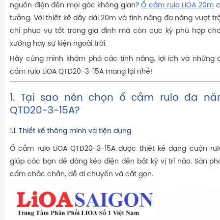
nguồn điện đến mọi góc không gian?
Ổ cắm rulo LiOA 20m
c
tưởng. Với thiết kế dây dài 20m và tính năng đa năng vượt t
chỉ phục vụ tốt trong gia đình mà còn cực kỳ phù hợp ch
xưởng hay sự kiện ngoài trời.
Hãy cùng mình khám phá các tính năng, lợi ích và những 
cắm rulo LiOA QTD20-3-15A mang lại nhé!
1. Tại sao nên chọn ổ cắm rulo đa n
QTD20-3-15A?
1.1. Thiết kế thông minh và tiện dụng
Ổ cắm rulo LiOA QTD20-3-15A được thiết kế dạng cuộn rul
giúp các bạn dễ dàng kéo điện đến bất kỳ vị trí nào. Sản p
cầm chắc chắn, dễ di chuyển và cất gọn.