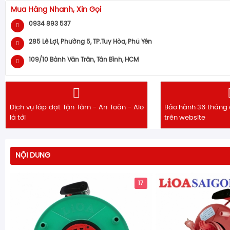
Mua Hàng Nhanh, Xin Gọi
0934 893 537
285 Lê Lợi, Phường 5, TP.Tuy Hòa, Phú Yên
109/10 Bành Văn Trân, Tân Bình, HCM
Dịch vụ lắp đặt Tận Tâm - An Toàn - Alo
Bảo hành 36 tháng 
là tới
trên website
NỘI DUNG
17