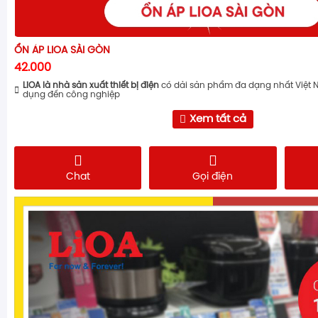
ỔN ÁP LIOA SÀI GÒN
42.000
LiOA là nhà sản xuất thiết bị điện
có dải sản phẩm đa dạng nhất Việt 
dụng đến công nghiệp
Xem tất cả
Chat
Gọi điện