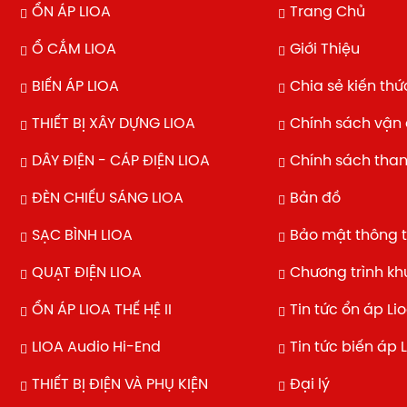
ỔN ÁP LIOA
Trang Chủ
Ổ CẮM LIOA
Giới Thiệu
BIẾN ÁP LIOA
Chia sẻ kiến thứ
THIẾT BỊ XÂY DỰNG LIOA
Chính sách vận
DÂY ĐIỆN - CÁP ĐIỆN LIOA
Chính sách tha
ĐÈN CHIẾU SÁNG LIOA
Bản đồ
SẠC BÌNH LIOA
Bảo mật thông t
QUẠT ĐIỆN LIOA
Chương trình k
ỔN ÁP LIOA THẾ HỆ II
Tin tức ổn áp Li
LIOA Audio Hi-End
Tin tức biến áp 
THIẾT BỊ ĐIỆN VÀ PHỤ KIỆN
Đại lý