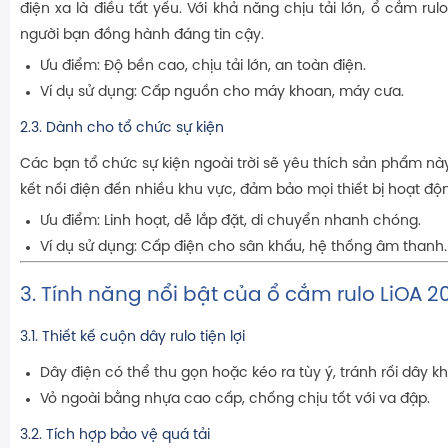
điện xa là điều tất yếu. Với khả năng chịu tải lớn, ổ cắm rul
người bạn đồng hành đáng tin cậy.
Ưu điểm: Độ bền cao, chịu tải lớn, an toàn điện.
Ví dụ sử dụng: Cấp nguồn cho máy khoan, máy cưa.
2.3. Dành cho tổ chức sự kiện
Các bạn tổ chức sự kiện ngoài trời sẽ yêu thích sản phẩm nà
kết nối điện đến nhiều khu vực, đảm bảo mọi thiết bị hoạt độn
Ưu điểm: Linh hoạt, dễ lắp đặt, di chuyển nhanh chóng.
Ví dụ sử dụng: Cấp điện cho sân khấu, hệ thống âm thanh.
3. Tính năng nổi bật của ổ cắm rulo LiOA 
3.1. Thiết kế cuộn dây rulo tiện lợi
Dây điện có thể thu gọn hoặc kéo ra tùy ý, tránh rối dây kh
Vỏ ngoài bằng nhựa cao cấp, chống chịu tốt với va đập.
3.2. Tích hợp bảo vệ quá tải