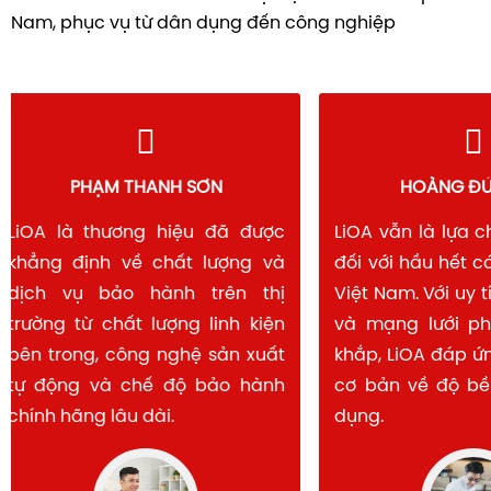
Nam, phục vụ từ dân dụng đến công nghiệp
PHẠM THANH SƠN
HOÀNG 
LiOA là thương hiệu đã được
LiOA vẫn là lự
khẳng định về chất lượng và
đối với hầu hết
dịch vụ bảo hành trên thị
Việt Nam. Với u
trường từ chất lượng linh kiện
và mạng lưới 
bên trong, công nghệ sản xuất
khắp, LiOA đáp
tự động và chế độ bảo hành
cơ bản về độ b
chính hãng lâu dài.
dụng.