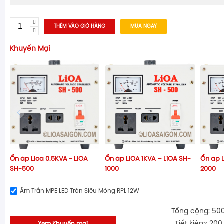
THÊM VÀO GIỎ HÀNG
MUA NGAY
Khuyến Mại
Ổn áp Lioa 0.5KVA - LiOA
Ổn áp LIOA 1KVA – LiOA SH-
Ổn áp L
SH-500
1000
2000
Âm Trần MPE LED Tròn Siêu Mỏng RPL 12W
Tổng cộng: 50