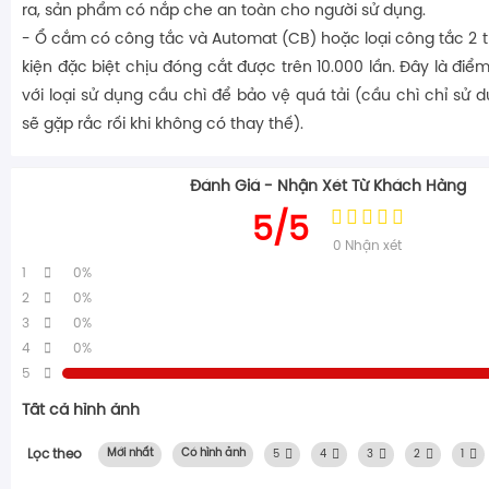
ra, sản phẩm có nắp che an toàn cho người sử dụng.
- Ổ cắm có công tắc và Automat (CB) hoặc loại công tắc 2 tr
kiện đặc biệt chịu đóng cắt được trên 10.000 lần. Đây là điểm
với loại sử dụng cầu chì để bảo vệ quá tải (cầu chì chỉ sử 
sẽ gặp rắc rối khi không có thay thế).
Đánh Giá - Nhận Xét Từ Khách Hàng
5/5
0
Nhận xét
1
0%
2
0%
3
0%
4
0%
5
Tất cả hình ảnh
Lọc theo
Mới nhất
Có hình ảnh
5
4
3
2
1