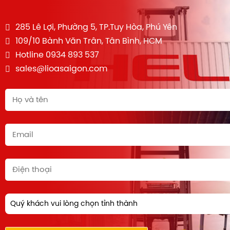
285 Lê Lợi, Phường 5, TP.Tuy Hòa, Phú Yên
109/10 Bành Văn Trân, Tân Bình, HCM
Hotline 0934 893 537
sales@lioasaigon.com
Quý khách vui lòng chọn tỉnh thành