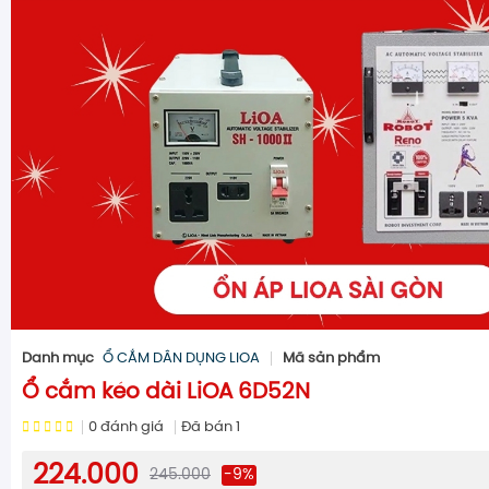
Danh mục
Ổ CẮM DÂN DỤNG LIOA
Mã sản phẩm
Ổ cắm kéo dài LiOA 6D52N
0
đánh giá
Đã bán
1
224.000
245.000
-9%