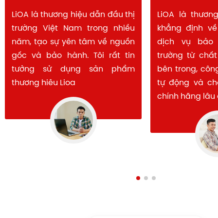
LiOA là thương hiệu đã được
LiOA vẫn là lự
khẳng định về chất lượng và
đối với hầu hết
dịch vụ bảo hành trên thị
Việt Nam. Với u
trường từ chất lượng linh kiện
và mạng lưới 
bên trong, công nghệ sản xuất
khắp, LiOA đáp
tự động và chế độ bảo hành
cơ bản về độ b
chính hãng lâu dài.
dụng.