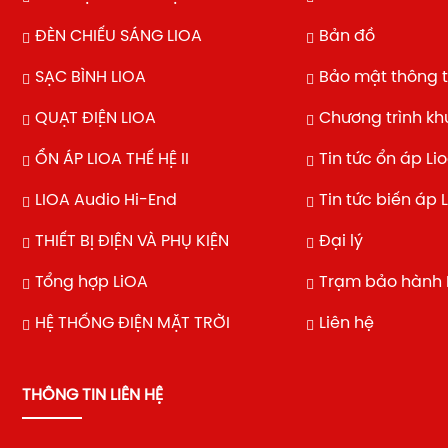
ĐÈN CHIẾU SÁNG LIOA
Bản đồ
SẠC BÌNH LIOA
Bảo mật thông t
QUẠT ĐIỆN LIOA
Chương trình k
ỔN ÁP LIOA THẾ HỆ II
Tin tức ổn áp Li
LIOA Audio Hi-End
Tin tức biến áp 
THIẾT BỊ ĐIỆN VÀ PHỤ KIỆN
Đại lý
Tổng hợp LiOA
Trạm bảo hành 
HỆ THỐNG ĐIỆN MẶT TRỜI
Liên hệ
THÔNG TIN LIÊN HỆ