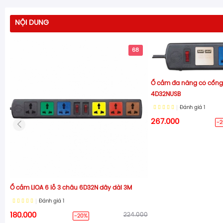
NỘI DUNG
68
Ổ cắm đa năng có cổng 
4D32NUSB
Đánh giá
1
267.000
-
Ổ cắm LiOA 6 lỗ 3 châu 6D32N dây dài 3M
Đánh giá
1
180.000
224.000
-20%