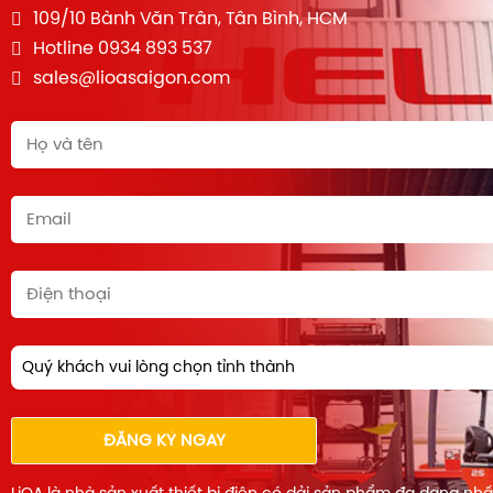
109/10 Bành Văn Trân, Tân Bình, HCM
Hotline 0934 893 537
sales@lioasaigon.com
Quý khách vui lòng chọn tỉnh thành
ĐĂNG KÝ NGAY