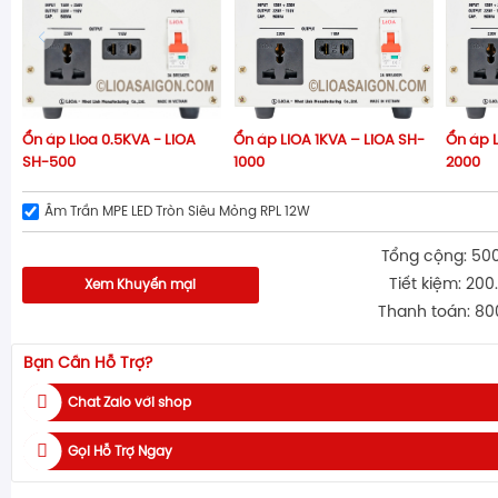
Ổn áp Lioa 0.5KVA - LiOA
Ổn áp LIOA 1KVA – LiOA SH-
Ổn áp L
SH-500
1000
2000
Âm Trần MPE LED Tròn Siêu Mỏng RPL 12W
Tổng cộng: 50
Tiết kiệm: 200
Xem Khuyến mại
Thanh toán: 80
Bạn Cần Hỗ Trợ?
Chat Zalo với shop
Gọi Hỗ Trợ Ngay