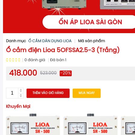
Danh mục
Ổ CẮM DÂN DỤNG LIOA
Mã sản phẩm
Ổ cắm điện Lioa 5OFSSA2.5-3 (Trắng)
0
đánh giá
Đã bán
1
418.000
523.000
-20%
THÊM VÀO GIỎ HÀNG
MUA NGAY
Khuyến Mại