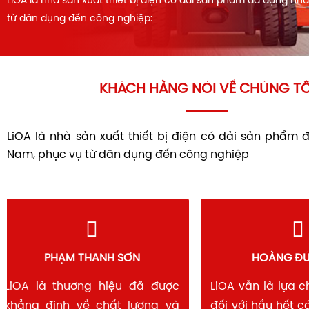
LiOA là nhà sản xuất thiết bị điện có dải sản phẩm đa dạng nh
từ dân dụng đến công nghiệp:
KHÁCH HÀNG NÓI VỀ CHÚNG TÔ
LiOA là nhà sản xuất thiết bị điện có dải sản phẩm 
Nam, phục vụ từ dân dụng đến công nghiệp
PHẠM THANH SƠN
HOÀNG 
LiOA là thương hiệu đã được
LiOA vẫn là lự
khẳng định về chất lượng và
đối với hầu hết