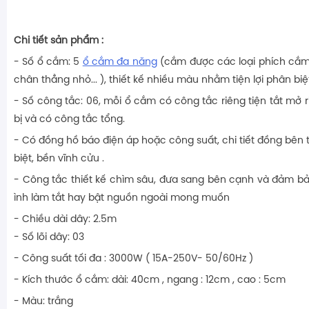
Chi tiết sản phẩm :
- Số ổ cắm: 5
ổ cắm đa năng
(cắm được các loại phích cắm p
chân thẳng nhỏ... ), thiết kế nhiều màu nhằm tiện lợi phân biệt
- Số công tắc: 06, mỗi ổ cắm có công tắc riêng tiện tắt mở r
bị và có công tắc tổng.
- Có đồng hồ báo điện áp hoặc công suất, chi tiết đồng bên t
biệt, bền vĩnh cửu .
- Công tắc thiết kế chìm sâu, đưa sang bên cạnh và đảm bả
ình làm tắt hay bật nguồn ngoài mong muốn
- Chiều dài dây: 2.5m
- Số lõi dây: 03
- Công suất tối đa : 3000W ( 15A-250V- 50/60Hz )
- Kích thước ổ cắm: dài: 40cm , ngang : 12cm , cao : 5cm
- Màu: trắng