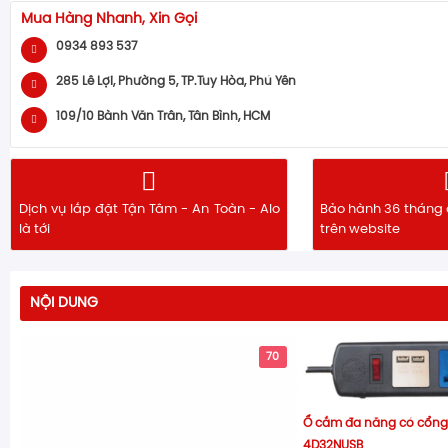
Mua Hàng Nhanh, Xin Gọi
0934 893 537
285 Lê Lợi, Phường 5, TP.Tuy Hòa, Phú Yên
109/10 Bành Văn Trân, Tân Bình, HCM
Dịch vụ lắp đặt Tận Tâm - An Toàn - Alo
Bảo hành 36 tháng 
là tới
trên website
NỘI DUNG
70
Ổ cắm đa năng có cổng 
4D32NUSB