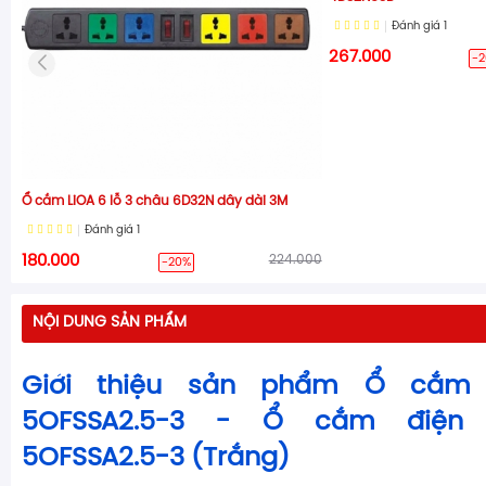
Đánh giá
1
267.000
-
Ổ cắm LiOA 6 lỗ 3 châu 6D32N dây dài 3M
Đánh giá
1
180.000
224.000
-20%
NỘI DUNG SẢN PHẨM
Giới thiệu sản phẩm Ổ cắm 
5OFSSA2.5-3 - Ổ cắm điện
5OFSSA2.5-3 (Trắng)