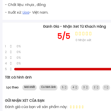
- Chất liệu: nhựa , đồng
- Xuất xứ:
Lioa
- Việt nam.
Đánh Giá - Nhận Xét Từ Khách Hàng
5/5
0
Nhận xét
1
0%
2
0%
3
0%
4
0%
5
Tất cả hình ảnh
Lọc theo
Mới nhất
Có hình ảnh
5
4
3
2
1
GỬI NHẬN XÉT CỦA BẠN
Đánh giá của bạn về sản phẩm này: