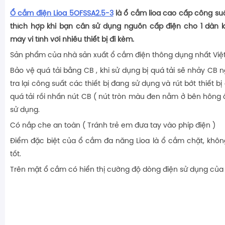
Ổ cắm điện Lioa 5OFSSA2.5-3
là ổ cắm lioa cao cấp công su
thích hợp khi bạn cần sử dụng nguồn cấp điện cho 1 dàn 
máy vi tính với nhiều thiết bị đi kèm.
Sản phẩm của nhà sản xuất ổ cắm điện thông dụng nhất Việ
Bảo vệ quá tải bằng CB , khi sử dụng bị quá tải sẽ nhảy CB n
tra lại công suất các thiết bị đang sử dụng và rút bớt thiết 
quá tải rồi nhấn nút CB ( nút tròn màu đen nằm ở bên hông 
sử dụng.
Có nắp che an toàn ( Tránh trẻ em đưa tay vào phíp điện )
Điểm đặc biệt của ổ cắm đa năng Lioa là ổ cắm chặt, không 
tốt.
Trên mặt ổ cắm có hiển thị cường độ dòng điện sử dụng củ