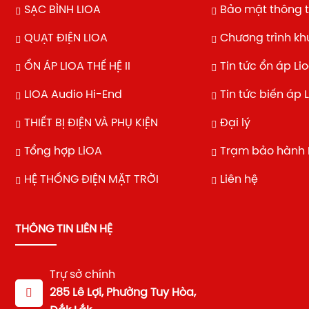
SẠC BÌNH LIOA
Bảo mật thông t
QUẠT ĐIỆN LIOA
Chương trình k
ỔN ÁP LIOA THẾ HỆ II
Tin tức ổn áp Li
LIOA Audio Hi-End
Tin tức biến áp 
THIẾT BỊ ĐIỆN VÀ PHỤ KIỆN
Đại lý
Tổng hợp LiOA
Trạm bảo hành 
HỆ THỐNG ĐIỆN MẶT TRỜI
Liên hệ
THÔNG TIN LIÊN HỆ
Trự sở chính
285 Lê Lợi, Phường Tuy Hòa,