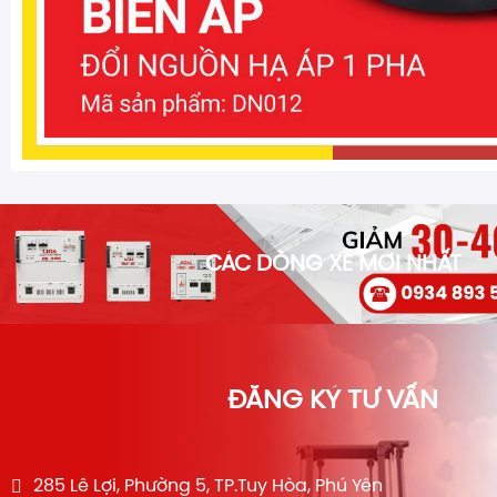
CÁC DÒNG XE MỚI NHẤT
ĐĂNG KÝ TƯ VẤN
285 Lê Lợi, Phường 5, TP.Tuy Hòa, Phú Yên