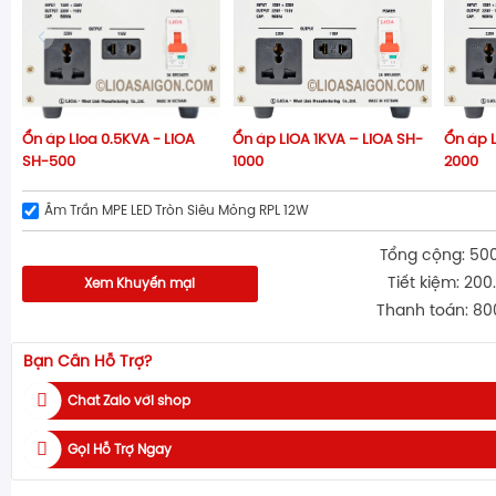
Ổn áp Lioa 0.5KVA - LiOA
Ổn áp LIOA 1KVA – LiOA SH-
Ổn áp L
SH-500
1000
2000
Âm Trần MPE LED Tròn Siêu Mỏng RPL 12W
Tổng cộng: 50
Tiết kiệm: 200
Xem Khuyến mại
Thanh toán: 80
Bạn Cần Hỗ Trợ?
Chat Zalo với shop
Gọi Hỗ Trợ Ngay