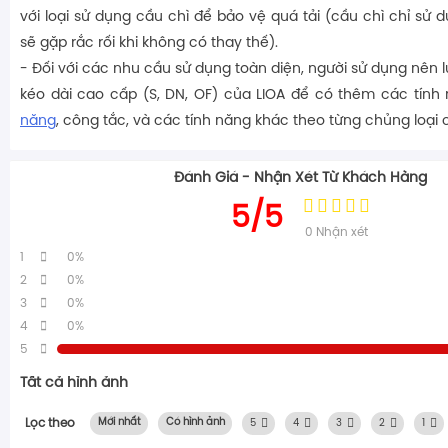
với loại sử dụng cầu chì để bảo vệ quá tải (cầu chì chỉ sử 
sẽ gặp rắc rối khi không có thay thế).
- Đối với các nhu cầu sử dụng toàn diện, người sử dụng nên 
kéo dài cao cấp (S, DN, OF) của LIOA để có thêm các tín
năng
, công tắc, và các tính năng khác theo từng chủng loại c
Đánh Giá - Nhận Xét Từ Khách Hàng
5/5
0
Nhận xét
1
0%
2
0%
3
0%
4
0%
5
Tất cả hình ảnh
Lọc theo
Mới nhất
Có hình ảnh
5
4
3
2
1