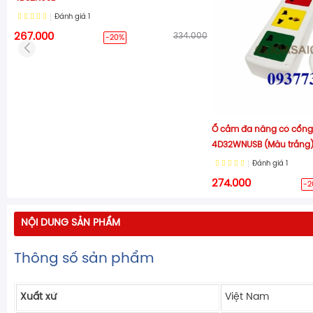
Đánh giá
1
267.000
334.000
-20%
Ổ cắm đa năng có cổng 
4D32WNUSB (Màu trắng
Đánh giá
1
274.000
-2
NỘI DUNG SẢN PHẨM
Thông số sản phẩm
Xuất xứ
Việt Nam