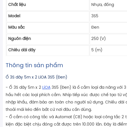
Chất liệu
Nhựa, đồng
Model
3S5
Màu sắc
Đen
Nguồn điện
250 (V)
Chiều dài dây
5 (m)
Thông tin sản phẩm
Ổ 3S dây 5m x 2 LiOA 3S5 (Đen)
- Ổ 3S dây 5m x 2
LiOA
3S5 (Đen) là ổ cắm loại đa năng với 
hầu hết các loại phích cắm. Nhíp tiếp xúc được chế tạo từ vậ
nhập khẩu, đảm bảo an toàn cho người sử dụng. Chiều dài d
thoải mái kéo đến bất cứ nơi đâu cần dùng.
- Ổ cắm có công tắc và Automat (CB) hoặc loại công tắc 2 tr
kiện đặc biệt chịu đóng cắt được trên 10.000 lần. Đây là điểm