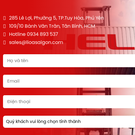
285 Lê Lợi, Phường 5, TP.Tuy Hòa, Phú Yên
109/10 Bành Văn Trân, Tân Bình, HCM
Hotline 0934 893 537
sales@lioasaigon.com
Quý khách vui lòng chọn tỉnh thành