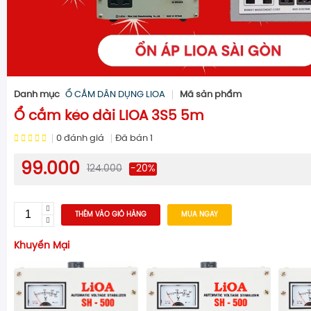
Danh mục
Ổ CẮM DÂN DỤNG LIOA
Mã sản phẩm
Ổ cắm kéo dài LIOA 3S5 5m
0
đánh giá
Đã bán
1
99.000
124.000
-20%
THÊM VÀO GIỎ HÀNG
MUA NGAY
Khuyến Mại