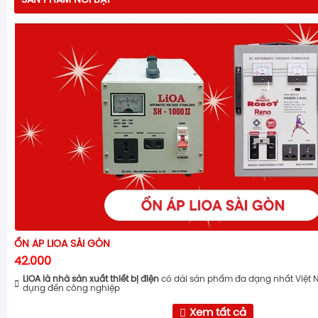
SẢN PHẨM NỔI BẬT
ỔN ÁP LIOA SÀI GÒN
42.000
LiOA là nhà sản xuất thiết bị điện
có dải sản phẩm đa dạng nhất Việt 
dụng đến công nghiệp
Xem tất cả