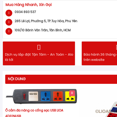
Mua Hàng Nhanh, Xin Gọi
0934 893 537
285 Lê Lợi, Phường 5, TP.Tuy Hòa, Phú Yên
109/10 Bành Văn Trân, Tân Bình, HCM
Dịch vụ lắp đặt Tận Tâm - An Toàn - Alo
Bảo hành 36 tháng 
là tới
trên website
NỘI DUNG
0
Ổ cắm đa năng có cổng sạc USB LiOA
4D32NUSB