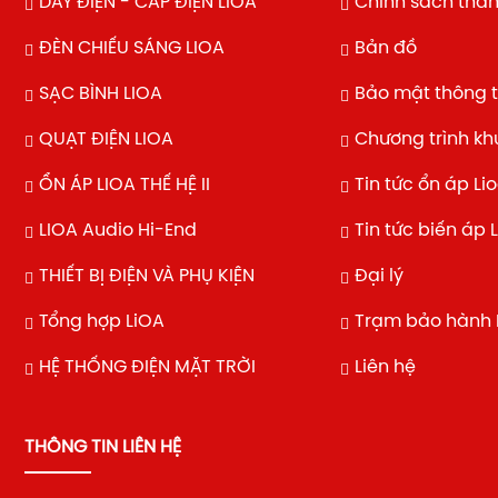
DÂY ĐIỆN - CÁP ĐIỆN LIOA
Chính sách tha
ĐÈN CHIẾU SÁNG LIOA
Bản đồ
SẠC BÌNH LIOA
Bảo mật thông t
QUẠT ĐIỆN LIOA
Chương trình k
ỔN ÁP LIOA THẾ HỆ II
Tin tức ổn áp Li
LIOA Audio Hi-End
Tin tức biến áp 
THIẾT BỊ ĐIỆN VÀ PHỤ KIỆN
Đại lý
Tổng hợp LiOA
Trạm bảo hành 
HỆ THỐNG ĐIỆN MẶT TRỜI
Liên hệ
THÔNG TIN LIÊN HỆ