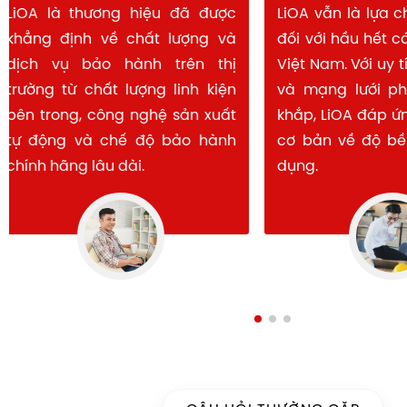
LiOA là thương hiệu dẫn đầu thị
LiOA là thươn
trường Việt Nam trong nhiều
khẳng định về
năm, tạo sự yên tâm về nguồn
dịch vụ bảo 
gốc và bảo hành. Tôi rất tin
trường từ chất
tưởng sử dụng sản phẩm
bên trong, côn
thương hiêu Lioa
tự động và c
chính hãng lâu 