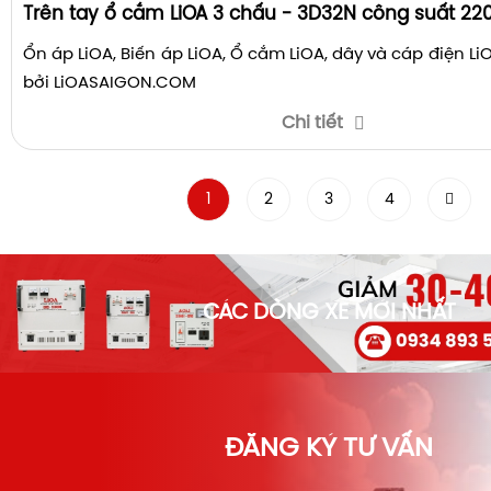
Trên tay ổ cắm LiOA 3 chấu - 3D32N công suất 2
Ổn áp LiOA, Biến áp LiOA, Ổ cắm LiOA, dây và cáp điện L
bởi LiOASAIGON.COM
Chi tiết
1
2
3
4
CÁC DÒNG XE MỚI NHẤT
ĐĂNG KÝ TƯ VẤN