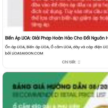
Biến Áp LiOA: Giải Pháp Hoàn Hảo Cho Đổi Nguồn H
Ổn áp LiOA, Biến áp LiOA, Ổ cắm LiOA, dây và cáp điện L
bởi LiOASAIGON.COM
Chi tiết