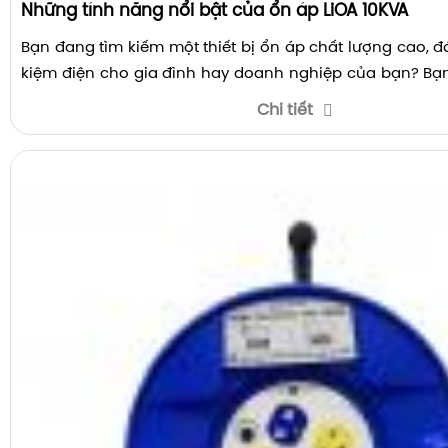
Những tính năng nổi bật của ổn áp LiOA 10KVA
Bạn đang tìm kiếm một thiết bị ổn áp chất lượng cao, đá
kiệm điện cho gia đình hay doanh nghiệp của bạn? Bạ
về ổn áp LiOA 10KVA - một trong những sản phẩm hàn
Chi tiết
hiệu LiOA Việt Nam? Hãy cùng tôi tìm hiểu về những tính
điểm và cách sử dụng ổn áp LiOA 10KVA trong bài viết nà