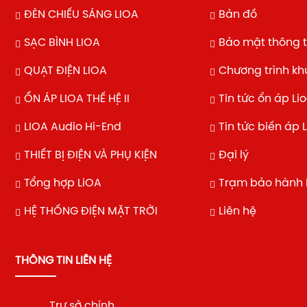
ĐÈN CHIẾU SÁNG LIOA
Bản đồ
SẠC BÌNH LIOA
Bảo mật thông t
QUẠT ĐIỆN LIOA
Chương trình k
ỔN ÁP LIOA THẾ HỆ II
Tin tức ổn áp Li
LIOA Audio Hi-End
Tin tức biến áp 
THIẾT BỊ ĐIỆN VÀ PHỤ KIỆN
Đại lý
Tổng hợp LiOA
Trạm bảo hành 
HỆ THỐNG ĐIỆN MẶT TRỜI
Liên hệ
THÔNG TIN LIÊN HỆ
Trự sở chính