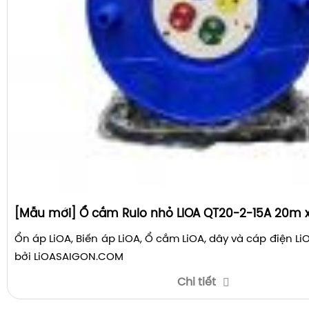
[Mẫu mới] Ổ cắm Rulo nhỏ LIOA QT20-2-15A 20m x
Ổn áp LiOA, Biến áp LiOA, Ổ cắm LiOA, dây và cáp điện L
bởi LiOASAIGON.COM
Chi tiết