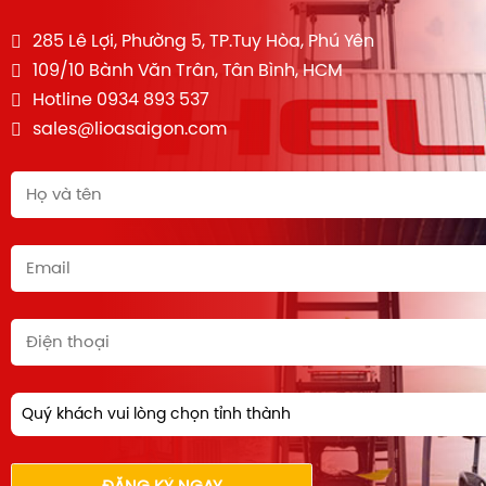
285 Lê Lợi, Phường 5, TP.Tuy Hòa, Phú Yên
109/10 Bành Văn Trân, Tân Bình, HCM
Hotline 0934 893 537
sales@lioasaigon.com
Quý khách vui lòng chọn tỉnh thành