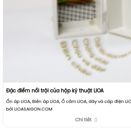
Đặc điểm nổi trội của hộp kỹ thuật LiOA
Ổn áp LiOA, Biến áp LiOA, Ổ cắm LiOA, dây và cáp điện L
bởi LiOASAIGON.COM
Chi tiết