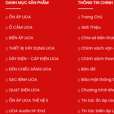
DANH MỤC SẢN PHẨM
THÔNG TIN CHÍNH
ỔN ÁP LIOA
Trang Chủ
Ổ CẮM LIOA
Giới Thiệu
BIẾN ÁP LIOA
Chia sẻ kiến thứ
THIẾT BỊ XÂY DỰNG LIOA
Chính sách vận
DÂY ĐIỆN - CÁP ĐIỆN LIOA
Chính sách tha
ĐÈN CHIẾU SÁNG LIOA
Bản đồ
SẠC BÌNH LIOA
Bảo mật thông t
QUẠT ĐIỆN LIOA
Chương trình k
ỔN ÁP LIOA THẾ HỆ II
Tin tức ổn áp Li
LIOA Audio Hi-End
Tin tức biến áp 