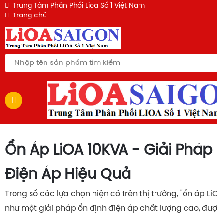
QUẠT ĐIỆN LỬNG LIOA - QL-300EWH
QUẠT TREO TƯỜNG LIOA QT-409KWH
QUẠT TREO TƯỜNG LIOA QT-409KWH
Ổ CẮM LIOA 3 LỖ 3M MÀU ĐEN THẾ HỆ MỚI
QUẠT ĐIỆN LỬNG LIOA - QL-300EWH
Ổ CẮM SIÊU TẢI KHÔNG DÂY LIOA 4P-2D 6600W
Ổ CẮM SIÊU TẢI KHÔNG DÂY LIOA 3P-2D 6600W
Ổ CẮM SIÊU TẢI KHÔNG DÂY LIOA 2P-2D 6600W
Trung Tâm Phân Phối Lioa Số 1 Việt Nam
Trang chủ
Ổn Áp LiOA 10KVA - Giải Pháp
Điện Áp Hiệu Quả
Trong số các lựa chọn hiện có trên thị trường, "ổn áp Li
như một giải pháp ổn định điện áp chất lượng cao, đượ