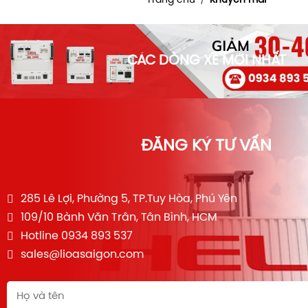
Trang chủ
Khuyễn mãi
/
CÁC DÒNG XE MỚI NHẤT
ĐĂNG KÝ TƯ VẤN
285 Lê Lợi, Phường 5, TP.Tuy Hòa, Phú Yên
109/10 Bành Văn Trân, Tân Bình, HCM
Hotline 0934 893 537
sales@lioasaigon.com