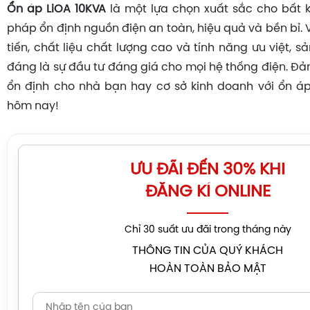
Ổn áp LiOA 10KVA
là một lựa chọn xuất sắc cho bất k
pháp ổn định nguồn điện an toàn, hiệu quả và bền bỉ. 
tiến, chất liệu chất lượng cao và tính năng ưu việt,
đáng là sự đầu tư đáng giá cho mọi hệ thống điện. Đ
ổn định cho nhà bạn hay cơ sở kinh doanh với ổn á
hôm nay!
ƯU ĐÃI ĐẾN 30% KHI
ĐĂNG KÍ ONLINE
Chỉ 30 suất ưu đãi trong tháng này
THÔNG TIN CỦA QUÝ KHÁCH
HOÀN TOÀN BẢO MẬT