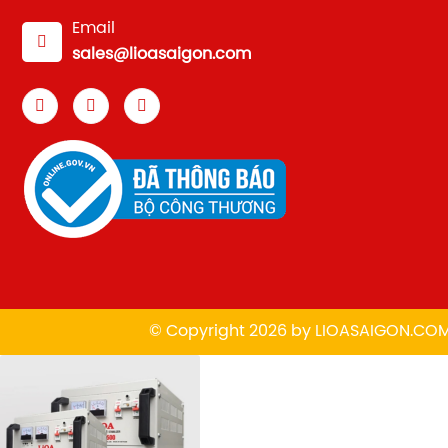
Email
sales@lioasaigon.com
© Copyright 2026 by
L
IOASAIGON.CO