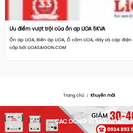
Ưu điểm vượt trội của ổn áp LiOA 5KVA
Ổn áp LiOA, Biến áp LiOA, Ổ cắm LiOA, dây và cáp điệ
cấp bởi LiOASAIGON.COM
Trang chủ
Khuyễn mãi
/
CÁC DÒNG XE MỚI NHẤT