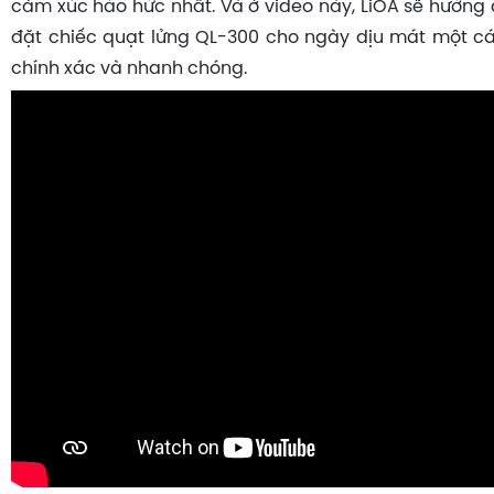
cảm xúc háo hức nhất. Và ở video này, LiOA sẽ hướng
đặt chiếc quạt lửng QL-300 cho ngày dịu mát một cá
chính xác và nhanh chóng.