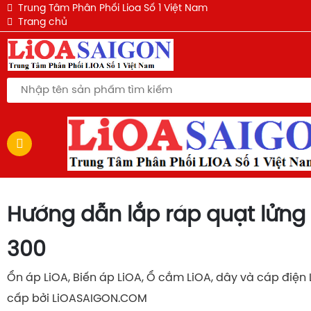
QUẠT ĐIỆN LỬNG LIOA - QL-300EWH
QUẠT TREO TƯỜNG LIOA QT-409KWH
QUẠT TREO TƯỜNG LIOA QT-409KWH
Ổ CẮM LIOA 3 LỖ 3M MÀU ĐEN THẾ HỆ MỚI
QUẠT ĐIỆN LỬNG LIOA - QL-300EWH
Ổ CẮM SIÊU TẢI KHÔNG DÂY LIOA 4P-2D 6600W
Ổ CẮM SIÊU TẢI KHÔNG DÂY LIOA 3P-2D 6600W
Ổ CẮM SIÊU TẢI KHÔNG DÂY LIOA 2P-2D 6600W
Trung Tâm Phân Phối Lioa Số 1 Việt Nam
Trang chủ
Hướng dẫn lắp ráp quạt lửng 
300
Ổn áp LiOA, Biến áp LiOA, Ổ cắm LiOA, dây và cáp điện
cấp bởi LiOASAIGON.COM