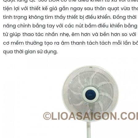
Quạt lửng QL-300 LiOA có thể điều khiển từ xa với thiế
tiện lợi với thiết kế giá gắn ngay sau thân quạt vừa th
tình trạng không tìm thấy thiết bị điều khiển. Đồng thờ
năng chỉnh bằng tay với các nút bấm điều khiển bằn
tử giúp thao tác nhấn nhẹ, êm hơn và bền hơn so vớ
cơ mềm thường tạo ra âm thanh tách tách mỗi lần b
qua thời gian sử dụng.