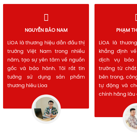
PHẠM THANH SƠN
HOÀNG 
LiOA là thương hiệu đã được
LiOA vẫn là lự
khẳng định về chất lượng và
đối với hầu hết
dịch vụ bảo hành trên thị
Việt Nam. Với u
trường từ chất lượng linh kiện
và mạng lưới 
bên trong, công nghệ sản xuất
khắp, LiOA đáp
tự động và chế độ bảo hành
cơ bản về độ b
chính hãng lâu dài.
dụng.