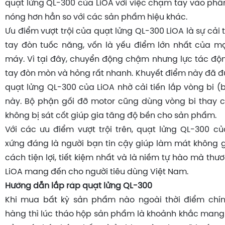
quạt lửng QL-300 của LiOA với việc chạm tay vào phần
nóng hơn hẳn so với các sản phẩm hiệu khác.
Ưu điểm vượt trội của quạt lửng QL-300 LiOA là sự cải t
tay đòn tuốc năng, vốn là yếu điểm lớn nhất của m
máy. Vì tại đây, chuyển động chậm nhưng lực tác động
tay đòn mòn và hỏng rất nhanh. Khuyết điểm này đã đ
quạt lửng QL-300 của LiOA nhờ cải tiến lắp vòng bi (b
này. Bộ phận gối đỡ motor cũng dùng vòng bi thay 
không bị sát cốt giúp gia tăng độ bền cho sản phẩm.
Với các ưu điểm vượt trội trên, quạt lửng QL-300 c
xứng đáng là người bạn tin cậy giúp làm mát không 
cách tiện lợi, tiết kiệm nhất và là niềm tự hào mà th
LiOA mang đến cho người tiêu dùng Việt Nam.
Hướng dẫn lắp ráp quạt lửng QL-300
Khi mua bất kỳ sản phẩm nào ngoài thời điểm chí
hàng thì lúc tháo hộp sản phẩm là khoảnh khắc mang 