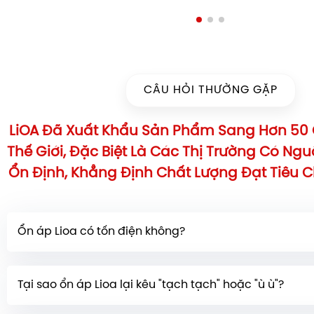
CÂU HỎI THƯỜNG GẶP
LiOA Đã Xuất Khẩu Sản Phẩm Sang Hơn 50 
Thế Giới, Đặc Biệt Là Các Thị Trường Có Ng
Ổn Định, Khẳng Định Chất Lượng Đạt Tiêu 
Ổn áp Lioa có tốn điện không?
Ổn áp có tiêu tốn một lượng điện năng nhỏ
(tổn thất 
Tại sao ổn áp Lioa lại kêu "tạch tạch" hoặc "ù ù"?
thất phụ tải) trong quá trình hoạt động. Tuy nhiên, l
không đáng kể so với lợi ích bảo vệ và kéo dài tuổi t