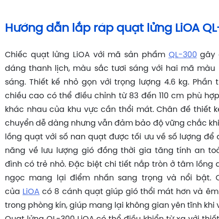
Hướng dẫn lắp ráp quạt lửng LiOA Q
Chiếc quạt lửng LiOA với mã sản phẩm
QL-300
gây 
dáng thanh lịch, màu sắc tươi sáng với hai mã màu 
sáng. Thiết kế nhỏ gọn với trọng lượng 4.6 kg. Phần 
chiều cao có thể điều chỉnh từ 83 đến 110 cm phù hợp
khác nhau của khu vực cần thổi mát. Chân đế thiết k
chuyển dễ dàng nhưng vẫn đảm bảo độ vững chắc khi
lồng quạt với số nan quạt được tối ưu về số lượng để
năng về lưu lượng gió đồng thời gia tăng tính an t
đình có trẻ nhỏ. Đặc biệt chi tiết nắp tròn ở tâm lồn
ngọc mang lại điểm nhấn sang trọng và nổi bật. 
của
LiOA
có 8 cánh quạt giúp gió thổi mát hơn và êm
trong phòng kín, giúp mang lại không gian yên tĩnh khi 