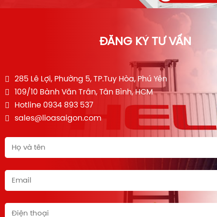
ĐĂNG KÝ TƯ VẤN
285 Lê Lợi, Phường 5, TP.Tuy Hòa, Phú Yên
109/10 Bành Văn Trân, Tân Bình, HCM
Hotline 0934 893 537
sales@lioasaigon.com