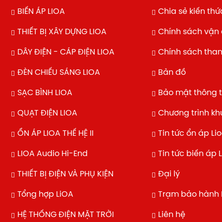
BIẾN ÁP LIOA
Chia sẻ kiến thứ
THIẾT BỊ XÂY DỰNG LIOA
Chính sách vận
DÂY ĐIỆN - CÁP ĐIỆN LIOA
Chính sách tha
ĐÈN CHIẾU SÁNG LIOA
Bản đồ
SẠC BÌNH LIOA
Bảo mật thông t
QUẠT ĐIỆN LIOA
Chương trình k
ỔN ÁP LIOA THẾ HỆ II
Tin tức ổn áp Li
LIOA Audio Hi-End
Tin tức biến áp 
THIẾT BỊ ĐIỆN VÀ PHỤ KIỆN
Đại lý
Tổng hợp LiOA
Trạm bảo hành 
HỆ THỐNG ĐIỆN MẶT TRỜI
Liên hệ