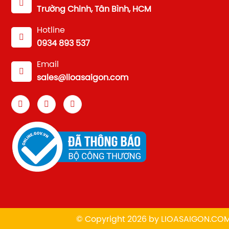
Trường Chinh, Tân Bình, HCM
Hotline
0934 893 537
Email
sales@lioasaigon.com
© Copyright 2026 by
L
IOASAIGON.CO