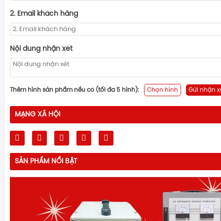
2. Email khách hàng
Nội dung nhận xét
Thêm hình sản phẩm nếu có (tối đa 5 hình):
Chọn hình
Gửi nhận x
MẠNG XÃ HỘI
SẢN PHẨM NỔI BẬT