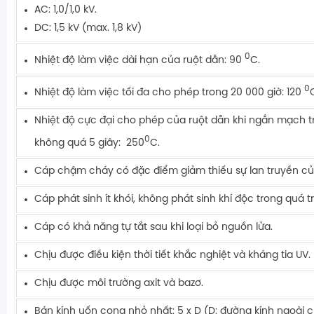
AC: 1,0/1,0 kV.
DC: 1,5 kV (max. 1,8 kV)
0
Nhiệt độ làm việc dài hạn của ruột dẫn: 90
C.
0
Nhiệt độ làm việc tối đa cho phép trong 20 000 giờ: 120
Nhiệt độ cực đại cho phép của ruột dẫn khi ngắn mạch tr
0
không quá 5 giây: 250
C.
Cáp chậm cháy có đặc điểm giảm thiếu sự lan truyền củ
Cáp phát sinh ít khói, không phát sinh khí độc trong quá t
Cáp có khả năng tự tắt sau khi loại bỏ nguồn lửa.
Chịu được điều kiện thời tiết khắc nghiệt và kháng tia UV.
Chịu được môi trường axit và bazơ.
Bán kính uốn cong nhỏ nhất: 5 x D (D: đường kính ngoài c