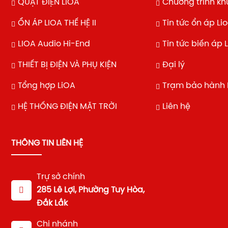
QUẠT ĐIỆN LIOA
Chương trình k
ỔN ÁP LIOA THẾ HỆ II
Tin tức ổn áp Li
LIOA Audio Hi-End
Tin tức biến áp 
THIẾT BỊ ĐIỆN VÀ PHỤ KIỆN
Đại lý
Tổng hợp LiOA
Trạm bảo hành 
HỆ THỐNG ĐIỆN MẶT TRỜI
Liên hệ
THÔNG TIN LIÊN HỆ
Trự sở chính
285 Lê Lợi, Phường Tuy Hòa,
Đắk Lắk
Chi nhánh