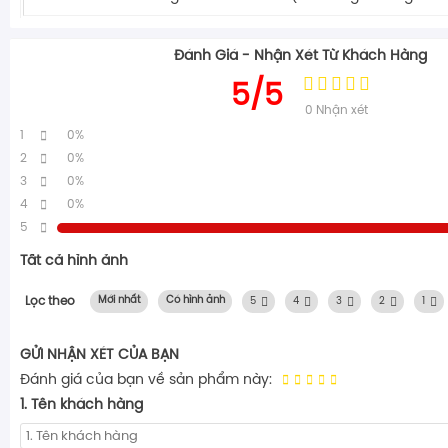
Đánh Giá - Nhận Xét Từ Khách Hàng
5/5
0
Nhận xét
1
0%
2
0%
3
0%
4
0%
5
Tất cả hình ảnh
Lọc theo
Mới nhất
Có hình ảnh
5
4
3
2
1
GỬI NHẬN XÉT CỦA BẠN
Đánh giá của bạn về sản phẩm này:
1. Tên khách hàng