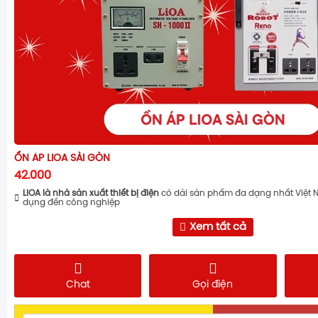
ỔN ÁP LIOA SÀI GÒN
42.000
LiOA là nhà sản xuất thiết bị điện
có dải sản phẩm đa dạng nhất Việt 
dụng đến công nghiệp
Xem tất cả
Chat
Gọi điện