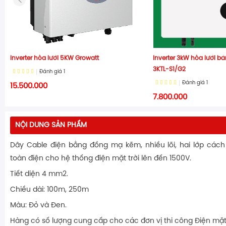
Inverter hòa lưới 5KW Growatt
Inverter 3kW hòa lưới b
3KTL-S1/G2
Đánh giá
1
Đánh giá
1
15.500.000
7.800.000
NỘI DUNG SẢN PHẨM
Dây Cable điện bằng đồng mạ kẽm, nhiều lõi, hai lớp các
toàn điện cho hệ thống điện mặt trời lên đến 1500V.
Tiết diện 4 mm2.
Chiều dài: 100m, 250m
Màu: Đỏ và Đen.
Hàng có số lượng cung cấp cho các đơn vị thi công Điện mặt 