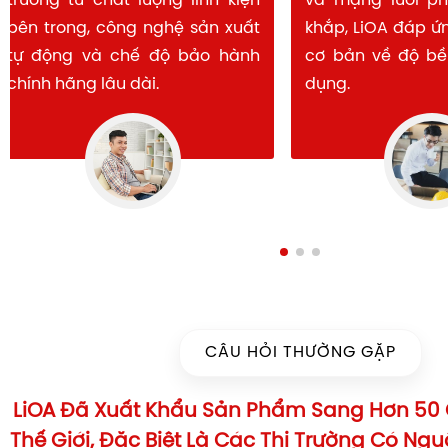
trường từ chất lượng linh kiện
và mạng lưới 
bên trong, công nghệ sản xuất
khắp, LiOA đáp
tự động và chế độ bảo hành
cơ bản về độ b
chính hãng lâu dài.
dụng.
CÂU HỎI THƯỜNG GẶP
LiOA Đã Xuất Khẩu Sản Phẩm Sang Hơn 50 
Thế Giới, Đặc Biệt Là Các Thị Trường Có Ng