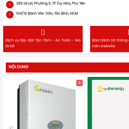
285 Lê Lợi, Phường 5, TP.Tuy Hòa, Phú Yên
109/10 Bành Văn Trân, Tân Bình, HCM
Dịch vụ lắp đặt Tận Tâm - An Toàn - Alo
Bảo hành 36 tháng 
là tới
trên website
NỘI DUNG
0