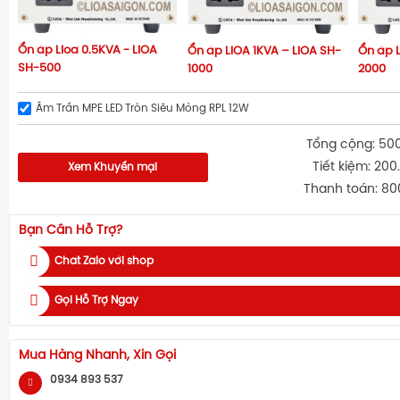
Ổn áp Lioa 0.5KVA - LiOA
Ổn áp LIOA 1KVA – LiOA SH-
Ổn áp L
SH-500
1000
2000
Âm Trần MPE LED Tròn Siêu Mỏng RPL 12W
Tổng cộng: 50
Tiết kiệm: 200
Xem Khuyến mại
Thanh toán: 80
Bạn Cần Hỗ Trợ?
Chat Zalo với shop
Gọi Hỗ Trợ Ngay
Mua Hàng Nhanh, Xin Gọi
0934 893 537