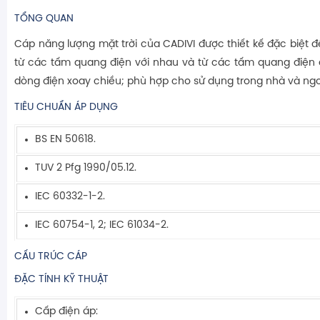
TỔNG QUAN
Cáp năng lượng mặt trời của CADIVI được thiết kế đặc biệt đ
từ các tấm quang điện với nhau và từ các tấm quang điện
dòng điện xoay chiều; phù hợp cho sử dụng trong nhà và ngoà
TIÊU CHUẨN ÁP DỤNG
BS EN 50618.
TUV 2 Pfg 1990/05.12.
IEC 60332-1-2.
IEC 60754-1, 2; IEC 61034-2.
CẤU TRÚC CÁP
ĐẶC TÍNH KỸ THUẬT
Cấp điện áp: