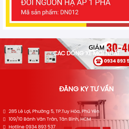
CÁC DÒNG XE MỚI NHẤT
ĐĂNG KÝ TƯ VẤN
285 Lê Lợi, Phường 5, TP.Tuy Hòa, Phú Yên
109/10 Bành Văn Trân, Tân Bình, HCM
Hotline 0934 893 537