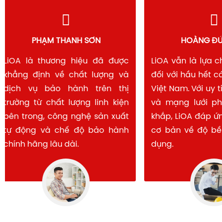
PHẠM THANH SƠN
HOÀNG 
LiOA là thương hiệu đã được
LiOA vẫn là lự
khẳng định về chất lượng và
đối với hầu hết
dịch vụ bảo hành trên thị
Việt Nam. Với u
trường từ chất lượng linh kiện
và mạng lưới 
bên trong, công nghệ sản xuất
khắp, LiOA đáp
tự động và chế độ bảo hành
cơ bản về độ b
chính hãng lâu dài.
dụng.