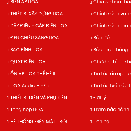
BIẾN ÁP LIOA
Chia sẻ kiến thứ
THIẾT BỊ XÂY DỰNG LIOA
Chính sách vận
DÂY ĐIỆN - CÁP ĐIỆN LIOA
Chính sách tha
ĐÈN CHIẾU SÁNG LIOA
Bản đồ
SẠC BÌNH LIOA
Bảo mật thông t
QUẠT ĐIỆN LIOA
Chương trình k
ỔN ÁP LIOA THẾ HỆ II
Tin tức ổn áp Li
LIOA Audio Hi-End
Tin tức biến áp 
THIẾT BỊ ĐIỆN VÀ PHỤ KIỆN
Đại lý
Tổng hợp LiOA
Trạm bảo hành 
HỆ THỐNG ĐIỆN MẶT TRỜI
Liên hệ