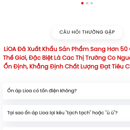
CÂU HỎI THƯỜNG GẶP
LiOA Đã Xuất Khẩu Sản Phẩm Sang Hơn 50 
Thế Giới, Đặc Biệt Là Các Thị Trường Có Ng
Ổn Định, Khẳng Định Chất Lượng Đạt Tiêu 
Ổn áp Lioa có tốn điện không?
Ổn áp có tiêu tốn một lượng điện năng nhỏ
(tổn thất 
Tại sao ổn áp Lioa lại kêu "tạch tạch" hoặc "ù ù"?
thất phụ tải) trong quá trình hoạt động. Tuy nhiên, l
không đáng kể so với lợi ích bảo vệ và kéo dài tuổi t
* Kêu "tạch tạch":
Thường là do chổi than của ổn áp
mà nó mang lại.