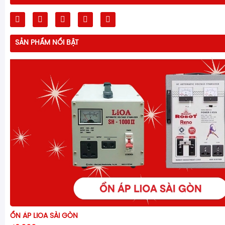
SẢN PHẨM NỔI BẬT
ỔN ÁP LIOA SÀI GÒN