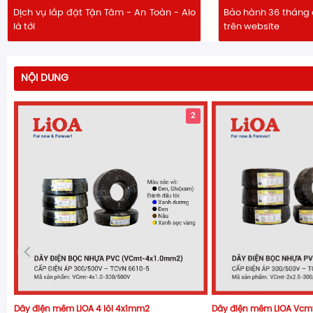
Dịch vụ lắp đặt Tận Tâm - An Toàn - Alo
Bảo hành 36 tháng 
là tới
trên website
NỘI DUNG
2
Dây điện mềm LiOA 4 lõi 4x1mm2
Dây điện mềm LiOA Vcmt