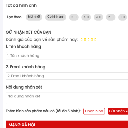
Tất cả hình ảnh
Lọc theo
Mới nhất
Có hình ảnh
5
4
3
2
1
GỬI NHẬN XÉT CỦA BẠN
Đánh giá của bạn về sản phẩm này:
1. Tên khách hàng
2. Email khách hàng
Nội dung nhận xét
Thêm hình sản phẩm nếu có (tối đa 5 hình):
Chọn hình
Gửi nhận x
MẠNG XÃ HỘI