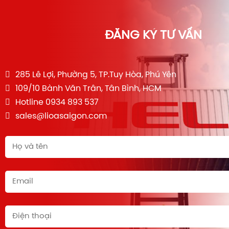
ĐĂNG KÝ TƯ VẤN
285 Lê Lợi, Phường 5, TP.Tuy Hòa, Phú Yên
109/10 Bành Văn Trân, Tân Bình, HCM
Hotline 0934 893 537
sales@lioasaigon.com