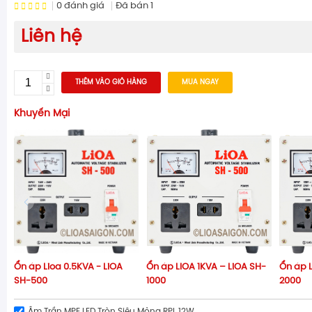
0
đánh giá
Đã bán
1
Liên hệ
THÊM VÀO GIỎ HÀNG
MUA NGAY
Khuyến Mại
Ổn áp Lioa 0.5KVA - LiOA
Ổn áp LIOA 1KVA – LiOA SH-
Ổn áp L
SH-500
1000
2000
Âm Trần MPE LED Tròn Siêu Mỏng RPL 12W