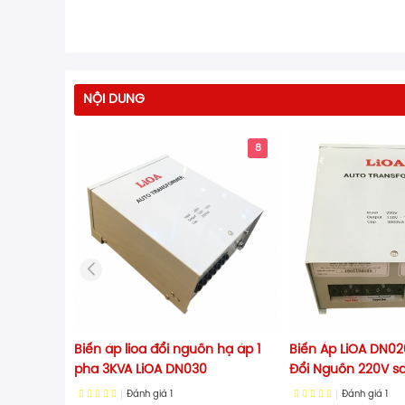
NỘI DUNG
8
Biến áp lioa đổi nguồn hạ áp 1
Biến Áp LiOA DN02
pha 3KVA LiOA DN030
Đổi Nguồn 220V s
Đánh giá
1
Đánh giá
1