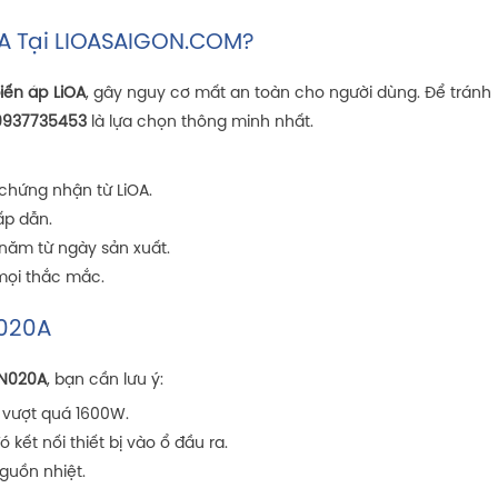
0A Tại LIOASAIGON.COM?
iến áp LiOA
, gây nguy cơ mất an toàn cho người dùng. Để tránh
 0937735453
là lựa chọn thông minh nhất.
chứng nhận từ LiOA.
ấp dẫn.
năm từ ngày sản xuất.
 mọi thắc mắc.
N020A
DN020A
, bạn cần lưu ý:
g vượt quá 1600W.
kết nối thiết bị vào ổ đầu ra.
guồn nhiệt.