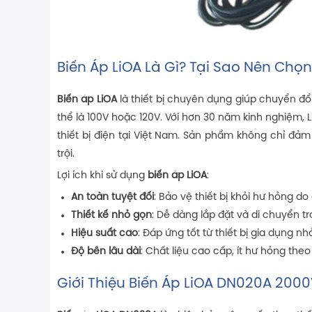
Biến Áp LiOA Là Gì? Tại Sao Nên Chọn
Biến áp LiOA
là thiết bị chuyên dụng giúp chuyển đổ
thể là 100V hoặc 120V. Với hơn 30 năm kinh nghiệm, L
thiết bị điện tại Việt Nam. Sản phẩm không chỉ đả
trội.
Lợi ích khi sử dụng
biến áp LiOA
:
An toàn tuyệt đối
: Bảo vệ thiết bị khỏi hư hỏng d
Thiết kế nhỏ gọn
: Dễ dàng lắp đặt và di chuyển t
Hiệu suất cao
: Đáp ứng tốt từ thiết bị gia dụng nh
Độ bền lâu dài
: Chất liệu cao cấp, ít hư hỏng theo 
Giới Thiệu Biến Áp LiOA DN020A 200