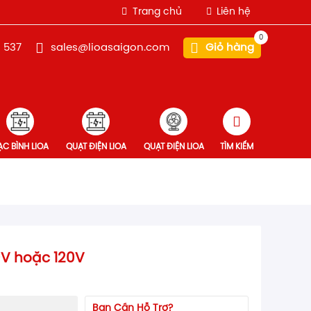
Trang chủ
Liên hệ
0
 537
sales@lioasaigon.com
Giỏ hàng
̣C BÌNH LIOA
QUẠT ĐIỆN LIOA
QUẠT ĐIỆN LIOA
TÌM KIẾM
0V hoặc 120V
Bạn Cần Hỗ Trợ?