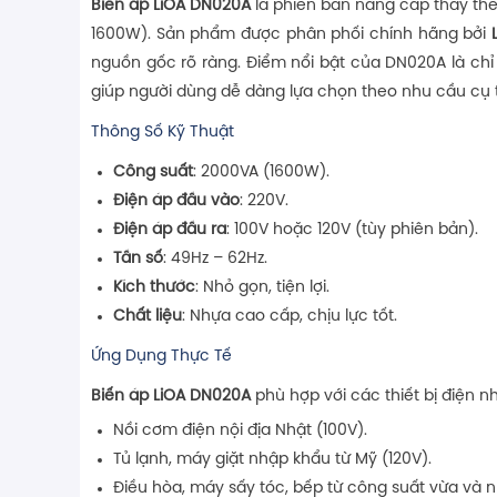
Biến áp LiOA DN020A
là phiên bản nâng cấp thay th
1600W). Sản phẩm được phân phối chính hãng bởi
nguồn gốc rõ ràng. Điểm nổi bật của DN020A là ch
giúp người dùng dễ dàng lựa chọn theo nhu cầu cụ 
Thông Số Kỹ Thuật
Công suất
: 2000VA (1600W).
Điện áp đầu vào
: 220V.
Điện áp đầu ra
: 100V hoặc 120V (tùy phiên bản).
Tần số
: 49Hz – 62Hz.
Kích thước
: Nhỏ gọn, tiện lợi.
Chất liệu
: Nhựa cao cấp, chịu lực tốt.
Ứng Dụng Thực Tế
Biến áp LiOA DN020A
phù hợp với các thiết bị điện n
Nồi cơm điện nội địa Nhật (100V).
Tủ lạnh, máy giặt nhập khẩu từ Mỹ (120V).
Điều hòa, máy sấy tóc, bếp từ công suất vừa và n