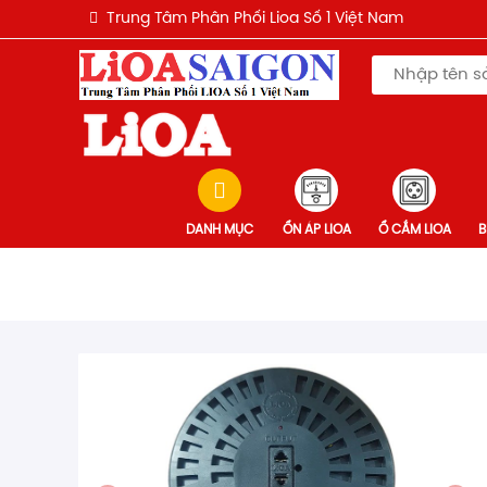
Trung Tâm Phân Phối Lioa Số 1 Việt Nam
DANH MỤC
ỔN ÁP LIOA
Ổ CẮM LIOA
B