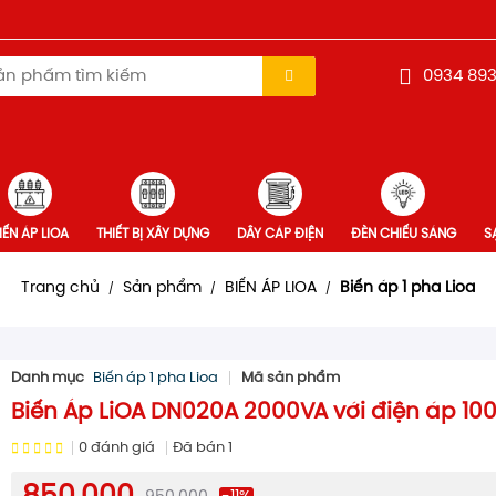
0934 893
IẾN ÁP LIOA
THIẾT BỊ XÂY DỰNG
DÂY CÁP ĐIỆN
ĐÈN CHIẾU SÁNG
SA
Trang chủ
Sản phẩm
BIẾN ÁP LIOA
Biến áp 1 pha Lioa
/
/
/
Danh mục
Biến áp 1 pha Lioa
Mã sản phẩm
Biến Áp LiOA DN020A 2000VA với điện áp 10
0
đánh giá
Đã bán
1