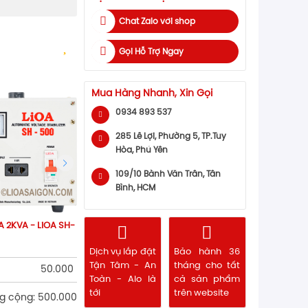
Chat Zalo với shop
Gọi Hỗ Trợ Ngay
Mua Hàng Nhanh, Xin Gọi
0934 893 537
285 Lê Lợi, Phường 5, TP.Tuy
Hòa, Phú Yên
109/10 Bành Văn Trân, Tân
Bình, HCM
A 2KVA - LiOA SH-
Dịch vụ lắp đặt
Bảo hành 36
Tận Tâm - An
tháng cho tất
50.000
Toàn - Alo là
cả sản phẩm
tới
trên website
g cộng: 500.000