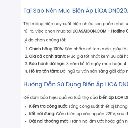
Tại Sao Nên Mua Biến Áp LiOA DN02
Thị trường hiện nay xuất hiện nhiều sản phẩm nhái
b
rủi ro, việc chọn mua tại
LIOASAIGON.COM – Hotline
Lý do chọn chúng tôi:
Chính hãng 100%
: Sản phẩm có tem mác, giấy tờ 
Giá cả cạnh tranh
: Mức giá tốt nhất kèm ưu đãi h
Bảo hành dài hạn
: 3 năm kể từ ngày mua hoặc 4 
Hỗ trợ tận tâm
: Đội ngũ tư vấn sẵn sàng giải đáp
Hướng Dẫn Sử Dụng Biến Áp LiOA D
Để đảm bảo hiệu quả và tuổi thọ của
biến áp LiOA 
Kiểm tra công suất
: Tổng công suất thiết bị khôn
Kết nối đúng
: Cắm biến áp vào nguồn 220V, sau đó 
Đặt nơi thoáng mát
: Tránh nơi ẩm ướt hoặc gần n