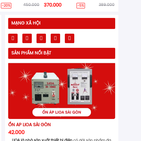
450.000
370.000
389.000
-20%
-5%
MẠNG XÃ HỘI
SẢN PHẨM NỔI BẬT
ỔN ÁP LIOA SÀI GÒN
42.000
LiOA là nhà sản xuất thiết bị điện
có dải sản phẩm đa