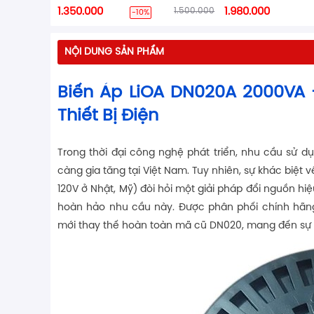
1.350.000
1.500.000
1.980.000
-10%
NỘI DUNG SẢN PHẨM
Biến Áp LiOA DN020A 2000VA 
Thiết Bị Điện
Trong thời đại công nghệ phát triển, nhu cầu sử d
càng gia tăng tại Việt Nam. Tuy nhiên, sự khác biệt 
120V ở Nhật, Mỹ) đòi hỏi một giải pháp đổi nguồn hi
hoàn hảo nhu cầu này. Được phân phối chính hãn
mới thay thế hoàn toàn mã cũ DN020, mang đến sự cải