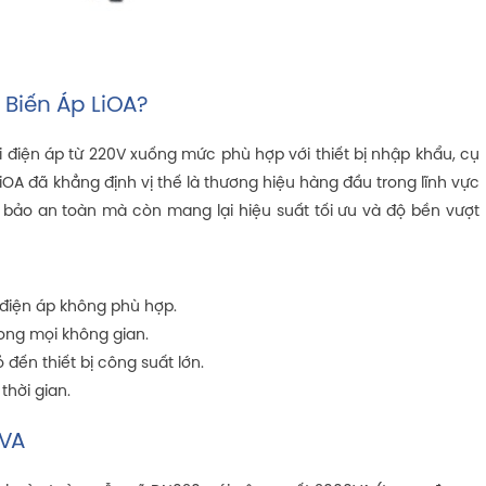
 Biến Áp LiOA?
i điện áp từ 220V xuống mức phù hợp với thiết bị nhập khẩu, cụ
iOA đã khẳng định vị thế là thương hiệu hàng đầu trong lĩnh vực
m bảo an toàn mà còn mang lại hiệu suất tối ưu và độ bền vượt
o điện áp không phù hợp.
rong mọi không gian.
ỏ đến thiết bị công suất lớn.
thời gian.
0VA