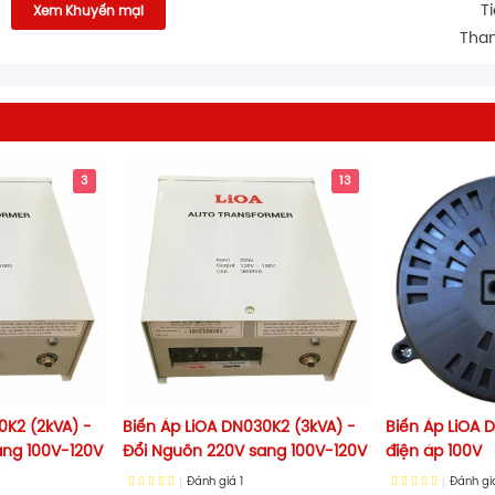
T
Xem Khuyến mại
Than
3
13
0K2 (2kVA) -
Biến Áp LiOA DN030K2 (3kVA) -
Biến Áp LiOA
ang 100V-120V
Đổi Nguồn 220V sang 100V-120V
điện áp 100V
Đánh giá
1
Đánh g