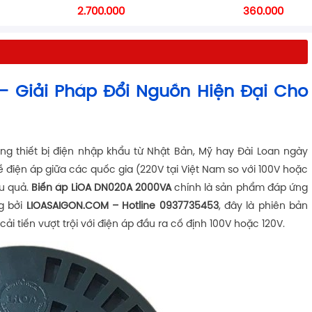
2.700.000
360.000
– Giải Pháp Đổi Nguồn Hiện Đại Cho
ụng thiết bị điện nhập khẩu từ Nhật Bản, Mỹ hay Đài Loan ngày
về điện áp giữa các quốc gia (220V tại Việt Nam so với 100V hoặc
ệu quả.
Biến áp LiOA DN020A 2000VA
chính là sản phẩm đáp ứng
g bởi
LIOASAIGON.COM – Hotline 0937735453
, đây là phiên bản
 tiến vượt trội với điện áp đầu ra cố định 100V hoặc 120V.