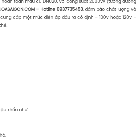
ế hoàn toàn mẫu cũ DN020, với công suất 2000VA (tương đương
LIOASAIGON.COM – Hotline 0937735453
, đảm bảo chất lượng và
ỉ cung cấp một mức điện áp đầu ra cố định – 100V hoặc 120V –
thể.
hập khẩu như:
hỏ.