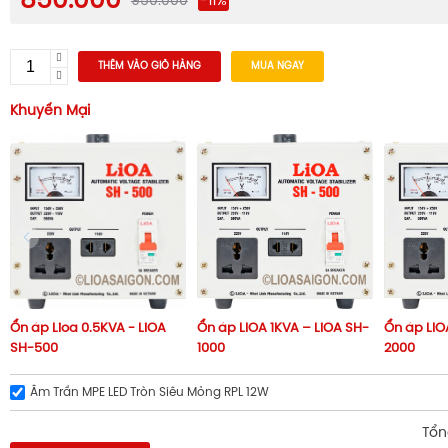
850.000
950.000
-11%
THÊM VÀO GIỎ HÀNG
MUA NGAY
Khuyến Mại
Ổn áp Lioa 0.5KVA - LiOA
Ổn áp LIOA 1KVA – LiOA SH-
Ổn áp LIO
SH-500
1000
2000
Âm Trần MPE LED Tròn Siêu Mỏng RPL 12W
Tổn