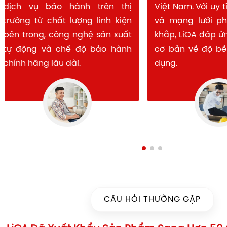
dịch vụ bảo hành trên thị
Việt Nam. Với uy 
trường từ chất lượng linh kiện
và mạng lưới p
bên trong, công nghệ sản xuất
khắp, LiOA đáp ứ
tự động và chế độ bảo hành
cơ bản về độ bề
chính hãng lâu dài.
dụng.
CÂU HỎI THƯỜNG GẶP