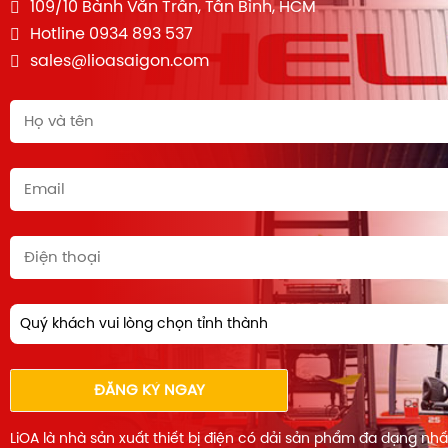
109/10 Bành Văn Trân, Tân Bình, HCM
Hotline 0934 893 537
sales@lioasaigon.com
Quý khách vui lòng chọn tỉnh thành
ĐĂNG KÝ NGAY
LiOA là nhà sản xuất thiết bị điện có dải sản phẩm đa dạng nh