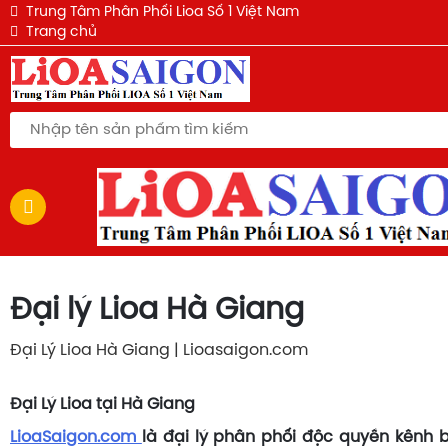
QUẠT ĐIỆN LỬNG LIOA - QL-300EWH
QUẠT TREO TƯỜNG LIOA QT-409KWH
QUẠT TREO TƯỜNG LIOA QT-409KWH
Ổ CẮM LIOA 3 LỖ 3M MÀU ĐEN THẾ HỆ MỚI
QUẠT ĐIỆN LỬNG LIOA - QL-300EWH
Ổ CẮM SIÊU TẢI KHÔNG DÂY LIOA 4P-2D 6600W
Ổ CẮM SIÊU TẢI KHÔNG DÂY LIOA 3P-2D 6600W
Ổ CẮM SIÊU TẢI KHÔNG DÂY LIOA 2P-2D 6600W
Trung Tâm Phân Phối Lioa Số 1 Việt Nam
Trang chủ
Đại lý Lioa Hà Giang
Đại Lý Lioa Hà Giang | Lioasaigon.com
Đại Lý Lioa tại Hà Giang
LioaSaigon.com
là đại lý phân phối độc quyền kênh 