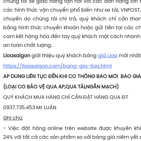
chúng tôi sẽ giao hàng tận nơi với các đơn hàng lớn 
các hình thức vận chuyển phổ biến như xe tải, VNPOST, 
chuyển do chúng tôi chi trả, quý khách chỉ cần tha
bằng hình thức chuyển khoản hoặc gửi tiền tại các ch
cam kết hàng hóa đến tay quý khách một cách nhanh
an toàn chất lượng.
Lioasaigon
giới thiệu quý khách bảng
giá Lioa
mới nhấ
https://lioasaigon.com/bang-gia-lioa.html
ÁP DUNG LIÊN TỤC ĐẾN KHI CÓ THÔNG BÁO MỚI BÁO GIÁ 
(LOẠI CÓ BẢO VỆ QUÁ ÁP,QUA TẢI,NGẮN MẠCH)
QUÝ KHÁCH MUA HÀNG CHỈ CẦN ĐẶT HÀNG QUA ĐT
0937.735.453 Mr LUÂN
Ghi chú:
- Việc đặt hàng online trên website được khuyến khí
24% với tất cả các sản phẩm so với bảng giá niêm yết