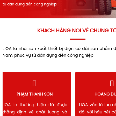
từ dân dụng đến công nghiệp:
KHÁCH HÀNG NÓI VỀ CHÚNG TÔ
LiOA là nhà sản xuất thiết bị điện có dải sản phẩm 
Nam, phục vụ từ dân dụng đến công nghiệp
PHẠM THANH SƠN
HOÀNG Đ
LiOA là thương hiệu đã được
LiOA vẫn là lựa
khẳng định về chất lượng và
đối với hầu hết 