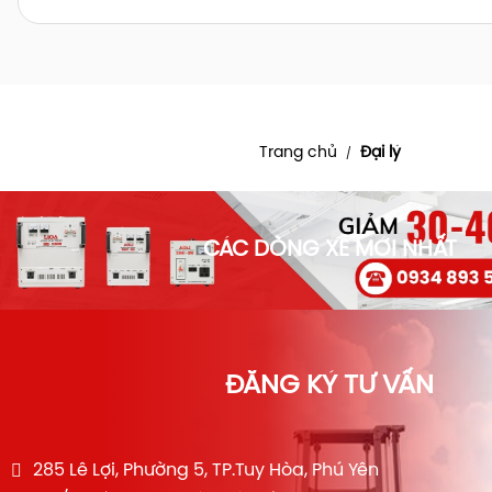
Trang chủ
Đại lý
/
CÁC DÒNG XE MỚI NHẤT
ĐĂNG KÝ TƯ VẤN
285 Lê Lợi, Phường 5, TP.Tuy Hòa, Phú Yên